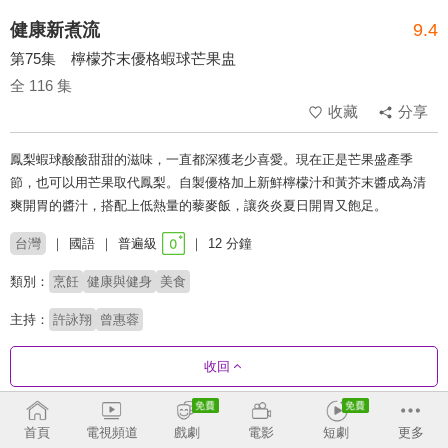
健康新煮流
9.4
第75集 檸檬芥末優格蝦球芒果盅
全 116 集
收藏
分享
鳳梨蝦球酸酸甜甜的滋味，一直都深獲老少喜愛。現在正是芒果盛產季
節，也可以用芒果取代鳳梨。自製優格加上新鮮檸檬汁和黃芥末醬成為清
爽開胃的醬汁，搭配上低熱量的藜麥飯，讓炎炎夏日開胃又飽足。
台灣
國語
普遍級
12 分鐘
類別：
烹飪
健康與健身
美食
主持：
許詠翔
曾惠蓉
收回
劇集列表
正序
首頁
電視頻道
戲劇
電影
短劇
更多