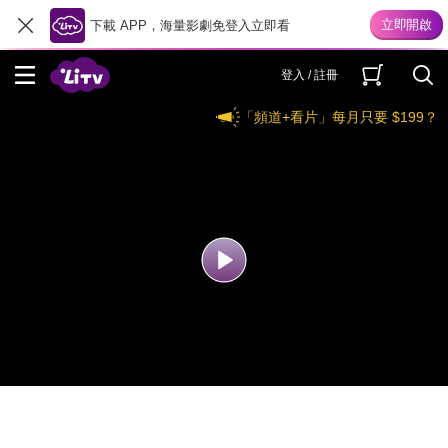
下載 APP，海量影劇免登入立即看
登入 / 註冊
「頻道+看片」每月只要 $199？