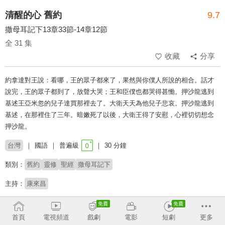
清醒的心 舊約
9.7
撒母耳記下13章33節-14章12節
全 31 集
收藏
分享
約拿達對王說：看哪，王的眾子都來了，果然與你僕人所說的相合。話才
說完，王的眾子都到了，放聲大哭；王和臣僕也都哭得甚慟。押沙龍逃到
基述王亞米忽的兒子達買那裡去了。大衛天天為他兒子悲哀。押沙龍逃到
基述，在那裡住了三年。暗嫩死了以後，大衛王得了安慰，心裡切切想念
押沙龍。
台灣
國語
普遍級
30 分鐘
類別：
舊約
靈修
聖經
撒母耳記下
主持：
康來昌
收回
首頁
電視頻道
戲劇
電影
短劇
更多