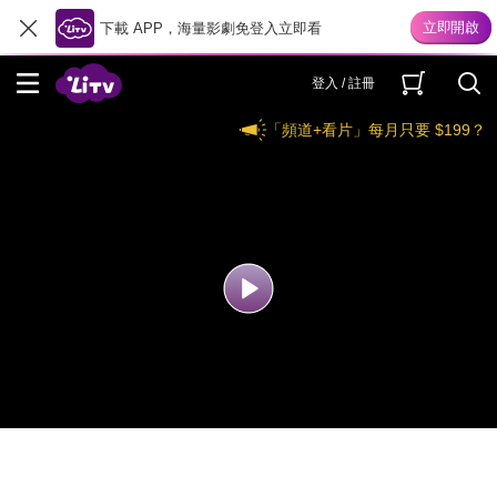
下載 APP，海量影劇免登入立即看
登入 / 註冊
「頻道+看片」每月只要 $199？