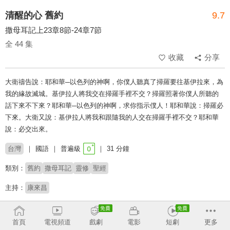
清醒的心 舊約
9.7
撒母耳記上23章8節-24章7節
全 44 集
收藏
分享
大衛禱告說：耶和華─以色列的神啊，你僕人聽真了掃羅要往基伊拉來，為
我的緣故滅城。基伊拉人將我交在掃羅手裡不交？掃羅照著你僕人所聽的
話下來不下來？耶和華─以色列的神啊，求你指示僕人！耶和華說：掃羅必
下來。大衛又說：基伊拉人將我和跟隨我的人交在掃羅手裡不交？耶和華
說：必交出來。
台灣
國語
普遍級
31 分鐘
類別：
舊約
撒母耳記
靈修
聖經
主持：
康來昌
收回
首頁
電視頻道
戲劇
電影
短劇
更多