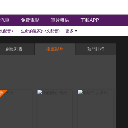
汽車
免費電影
單片租借
下載APP
文配音）
生命的贏家(中文配音)
更多
劇集列表
推薦影片
熱門排行