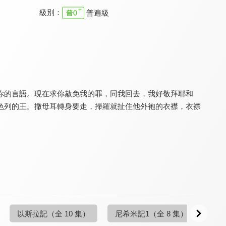
級別：
普遍級
清醒的心 舊約
清醒的心 舊約
清醒的心 舊約
9.7
9.7
9.7
全 11 集
全 44 集
全 42 集
你的言語。現在求你赦免我的罪，同我回去，我好敬拜耶和
色列的王。撒母耳轉身要走，掃羅就扯住他外袍的衣襟，衣襟
清醒的心 舊約
清醒的心 舊約
清醒的心 舊約
9.7
9.7
9.7
全 31 集
全 25 集
全 25 集
以斯拉記
（全 10 集）
尼希米記1
（全 8 集）
以