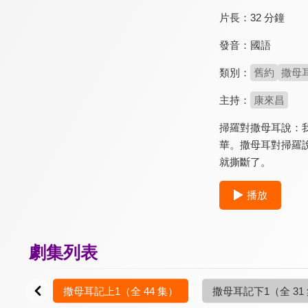
片長：
32 分鐘
發音：
國語
類別：
舊約
撒母
主持：
康來昌
掃羅對撒母耳說：
華。撒母耳對掃羅
就撕斷了。
播放
劇集列表
1 集）
撒母耳記上1
（全 44 集）
撒母耳記下1
（全 31