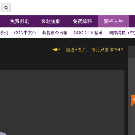
免費戲劇
爆款短劇
免費綜藝
蒙福人生
系列
CGN中文台
基督教今日報
GOOD TV 精選
國際講員（中
「頻道+看片」每月只要 $199？