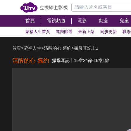
首頁
電視頻道
電影
動漫
兒童
蒙福人生首頁
進階篩選
最新上架
同步更新
職場
首頁
>
蒙福人生
>
清醒的心 舊約
>
撒母耳記上1
清醒的心 舊約
撒母耳記上15章24節-16章1節