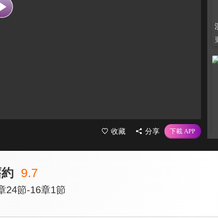
收藏
分享
舊約
9.7
24節-16章1節