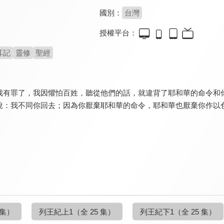
國別：
台灣
授權平台：
耳記
靈修
聖經
我有罪了，我因懼怕百姓，聽從他們的話，就違背了耶和華的命令和
說：我不同你回去；因為你厭棄耶和華的命令，耶和華也厭棄你作以
 集）
列王紀上1
（全 25 集）
列王紀下1
（全 25 集）