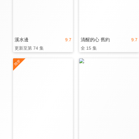
溪水邊
清醒的心 舊約
9.7
9.7
更新至第 74 集
全 15 集