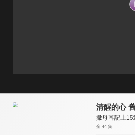
清醒的心 
撒母耳記上15章
全 44 集