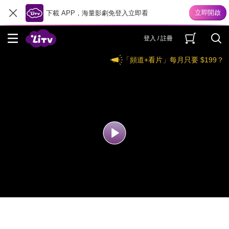
下載 APP，海量影劇免登入立即看
登入 / 註冊
「頻道+看片」每月只要 $199？