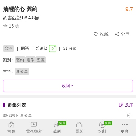
清醒的心 舊約
9.7
約書亞記1章4-8節
全 15 集
收藏
分享
台灣
國語
普遍級
31 分鐘
類別：
舊約
靈修
聖經
主持：
康來昌
收回
劇集列表
反序
歷代志下-康來昌
歷代志上-康來昌
首頁
電視頻道
戲劇
電影
短劇
更多