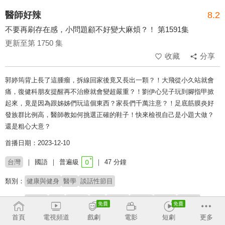
醫師好辣
8.2
不要再刷存在感，小問題顧不好變大麻煩？！ 第1591集
更新至第 1750 集
收藏
分享
郭婷筠背上長了這腫瘤，拆線回家後竟又長出一顆？！大飛從小久站就會
痛，復健科朋友提醒再不治療就會變超嚴重？！劉伊心兒子玩到腳指甲掀
起來，竟是因為跟姊姊們玩這個東西？家長們千萬注意？！足底筋膜炎好
發族群比例高，醫師教如何挑選正確的鞋子！快來檢視自己是小題大做？
還是粗心大意？
首播日期：2023-12-10
台灣
國語
普遍級
47 分鐘
類別：
健康與健身
醫學
談話性節目
來賓：
郭婷筠
大飛
劉伊心
賈蔚
陳保仁
黃如玉
胡怡萱
林郁庭
首頁
電視頻道
戲劇
電影
短劇
更多
主持：
徐乃麟
嚴立婷