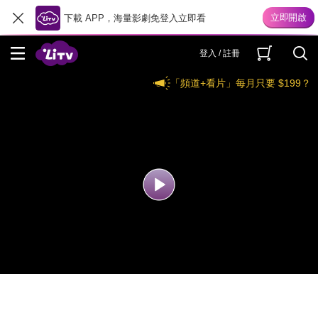
下載 APP，海量影劇免登入立即看
登入 / 註冊
「頻道+看片」每月只要 $199？