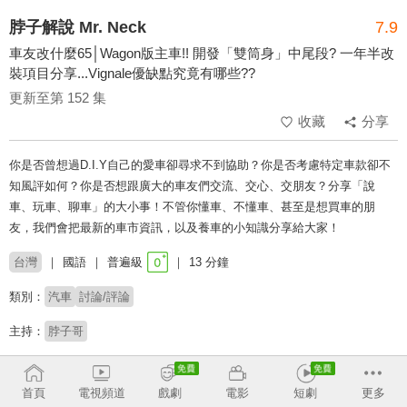
脖子解說 Mr. Neck
7.9
車友改什麼65│Wagon版主車!! 開發「雙筒身」中尾段? 一年半改
裝項目分享...Vignale優缺點究竟有哪些??
更新至第 152 集
收藏
分享
你是否曾想過D.I.Y自己的愛車卻尋求不到協助？你是否考慮特定車款卻不
知風評如何？你是否想跟廣大的車友們交流、交心、交朋友？分享「說
車、玩車、聊車」的大小事！不管你懂車、不懂車、甚至是想買車的朋
友，我們會把最新的車市資訊，以及養車的小知識分享給大家！
台灣
國語
普遍級
13 分鐘
類別：
汽車
討論/評論
主持：
脖子哥
收回
首頁
電視頻道
戲劇
電影
短劇
更多