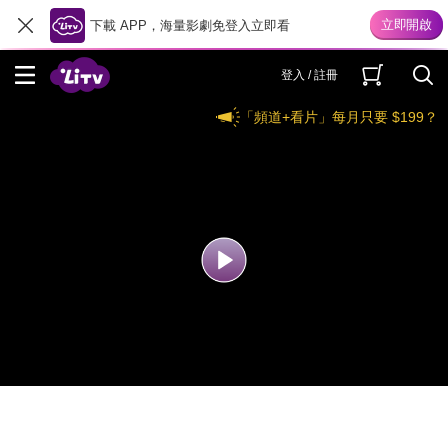
下載 APP，海量影劇免登入立即看
登入 / 註冊
「頻道+看片」每月只要 $199？