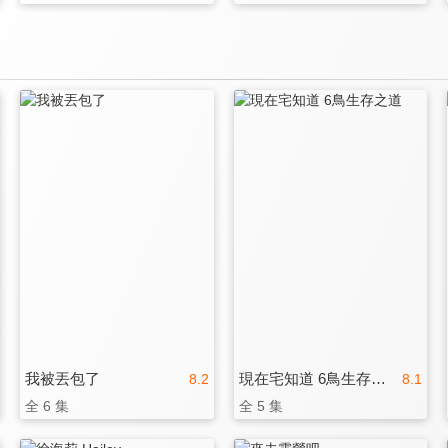
我被丟包了
現在宅知道 6鳥生存之道
8.2
8.1
全 6 集
全 5 集