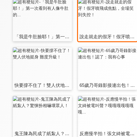
「我是牛肚臉耶！」第一次看到有人像牛肚的...
說走就走的假牙！假牙噴飛成焦點，全場笑到失控！
快要撐不住了！雙人伏地挺身 難度升級！
65歲乃哥錄影接連出包！認了：我有心事
鬼王陳為民成了紙紮人？驚悚扮相嚇壞眾人！
反應慢半拍！張文綺被電叫聲？嘎嘎嘎嘎嘎嘎嘎...