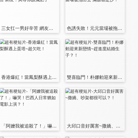
三女扛一男好辛苦 網友：吳尊你該減肥了
色誘失敗！元元當場被拖出去 滿臉都是沙！
香港爆紅！當鳳梨酥遇上蛋塔~超欠吃！
雙喜臨門！朴娜勑迎來新戀情~趕進度結婚生子？！
「阿嬤我被追殺了！」嚇哭！巴西人日常猶如電影上演？！
大邱口音好厲害~撒嬌、吵架都很可以？！