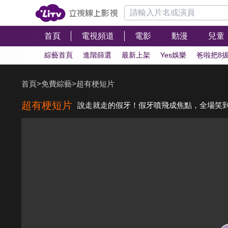
首頁
電視頻道
電影
動漫
兒童
綜藝首頁
進階篩選
最新上架
Yes娛樂
爸啦把8
首頁
>
免費綜藝
>
超有梗短片
超有梗短片
說走就走的假牙！假牙噴飛成焦點，全場笑