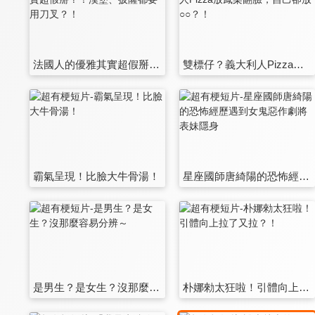
法國人的優雅其實超假掰？！漢堡、披薩都要用刀叉？！
雙標仔？義大利人Pizza放鳳梨翻臉，自己卻放○○？！
霸氣呈現！比臉大牛骨湯！
星座國師唐綺陽的恐怖經歷遇到女鬼惡作劇將表妹隱身
是男生？是女生？沒那麼容易分辨～
朴娜勑太狂啦！引體向上拉了又拉？！