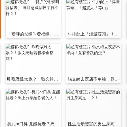
「變胖的蝴蝶叫發福蝶」 陳隨意國語咬字行不行？！
牛排配上「爆量蒜頭」！超驚人「蒜山」！
昨晚做雞太累？！張文綺睡著糗樣全都露！
張文綺去夜店不單純！竟有會跳的蛋？！
臭屁or口臭 竟能抗老？馬上分享給你愛的人！
性生活最豐富的男生身高是... ？！