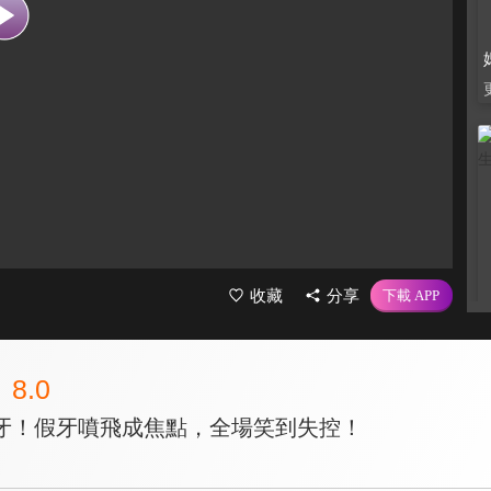
收藏
分享
8.0
牙！假牙噴飛成焦點，全場笑到失控！