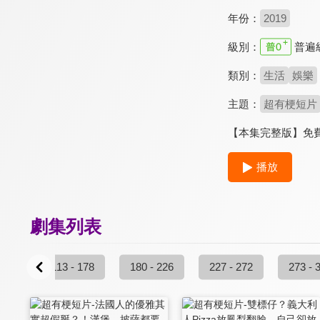
年份：
2019
級別：
普遍
類別：
生活
娛樂
主題：
超有梗短片
【本集完整版】免費
播放
劇集列表
 112
113 - 178
180 - 226
227 - 272
273 - 