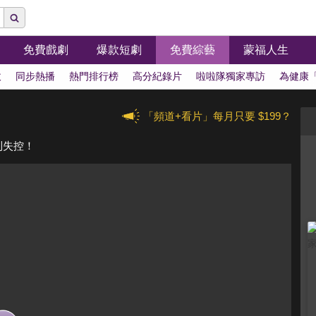
免費戲劇
爆款短劇
免費綜藝
蒙福人生
拔
同步熱播
熱門排行榜
高分紀錄片
啦啦隊獨家專訪
為健康
「頻道+看片」每月只要 $199？
到失控！