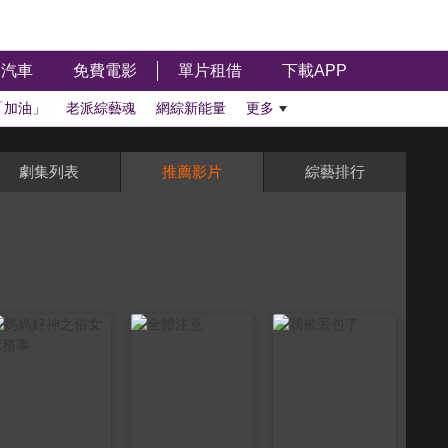
汽車
免費電影
單片租借
下載APP
「加油」
老派綜藝魂
網綜新能量
更多
劇集列表
推薦影片
綜藝排行