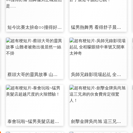
短今比賽太拚命○○撞得好痛 熱舞猛男正職居然是.....
猛男熱舞秀 看得舒子晨短今臉紅心跳！
蔡頭大哥的靈異故事 山難者被救出後居然一絲不掛
吳師兄錄影現場起乩 全程矇眼猜中車號又開車太神奇
泰會玩啦~猛男美髮店超越尺度的火辣體驗！
劍擊金牌吳尚旭 這三兄弟的伙食費肯定很驚人！