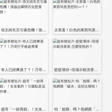
張文綺失言引爆危機！孫協志瞬間石化怒發聲！
太害羞！白色的東西筠熹竟想到○○？！
有人已經爽過了？！乃哥打手槍超專業
籃籃壞掉~現場示範洗香蕉 怎麼怪怪的？
趙哥「一錯再錯」！女友氣炸！引爆點是這件事...
怕「尬聊」嗎？視網膜「破冰」這招太狠啦！