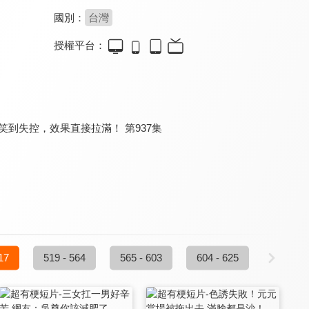
國別：
台灣
授權平台：
木曜4超玩 一日系列
徐海莉 Hailey
來去露營吧
9.0
8.4
8.3
更新至第 234 集
更新至第 77 集
全 13 集
到失控，效果直接拉滿！ 第937集
雞史說走就走
請問今晚住誰家
倪珍報星座
8.1
8.2
8.1
17
519 - 564
565 - 603
604 - 625
更新至第 46 集
更新至第 170 集
更新至第 27 集