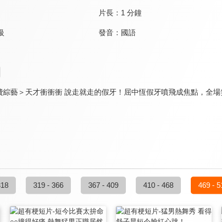
片長：
1 分鐘
發音：
國語
級
綜藝＞天才衝衝衝 說走就走的假牙！屈中恆假牙噴飛成焦點，全場笑
318
319 - 366
367 - 409
410 - 468
469 - 5