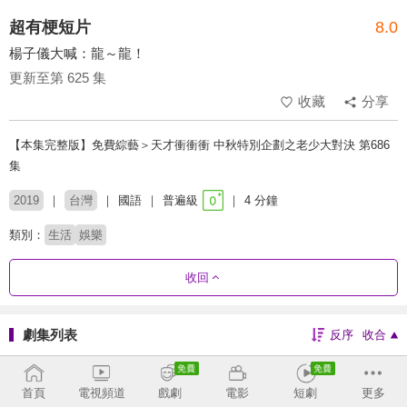
超有梗短片
8.0
楊子儀大喊：龍～龍！
更新至第 625 集
收藏
分享
【本集完整版】免費綜藝＞天才衝衝衝 中秋特別企劃之老少大對決 第686
集
2019
台灣
國語
普遍級
4 分鐘
類別：
生活
娛樂
收回
劇集列表
反序
收合
604 - 625
565 - 603
519 - 564
469 - 517
首頁
電視頻道
戲劇
電影
短劇
更多
410 - 468
367 - 409
319 - 366
273 - 318