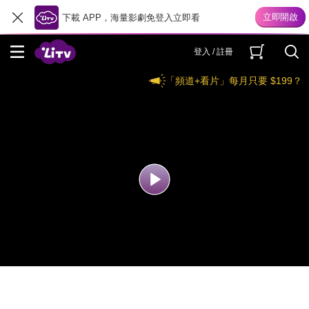
下載 APP，海量影劇免登入立即看
登入 / 註冊
「頻道+看片」每月只要 $199？