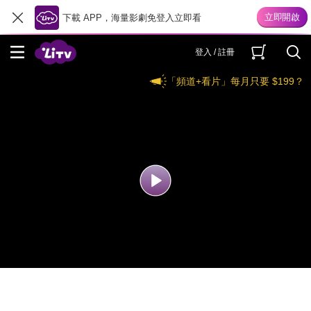
下載 APP，海量影劇免登入立即看
登入 / 註冊
「頻道+看片」每月只要 $199？