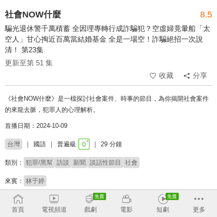
社會NOW什麼
8.5
騙光退休警千萬積蓄 全因理專轉行成詐騙犯？空虛婦竟暈船「太
空人」甘心掏近百萬當結婚基金 全是一場空！詐騙絕招一次說
清！ 第23集
更新至第 51 集
收藏
分享
《社會NOW什麼》是一檔探討社會案件、時事的節目，為你揭開社會案件
的來龍去脈，犯罪人的心理解析。
首播日期：2024-10-09
台灣
國語
普遍級
29 分鐘
類別：
犯罪/黑幫
訪談
新聞
談話性節目
社會
來賓：
林于婷
主持：
黃豪平
首頁
電視頻道
戲劇
電影
短劇
更多
# 法網恢恢