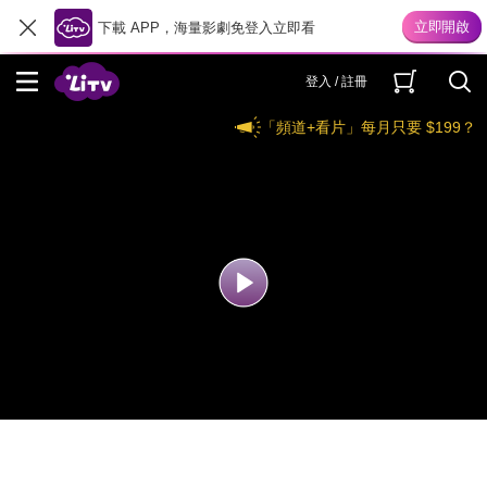
下載 APP，海量影劇免登入立即看
登入 / 註冊
「頻道+看片」每月只要 $199？