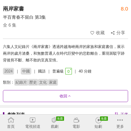
兩岸家書
8.0
半百青春不留白 第3集
全 6 集
收藏
分享
六集人文紀錄片《兩岸家書》透過跨越海峽兩岸的家族和家庭書信，展示
兩岸的歲月滄桑，和無數普通人在時代巨變中的悲歡離合，重現斑駁字跡
背後剪不斷、離不散的至真至情。
2024
中國
國語
普遍級
40 分鐘
類別：
紀錄片
歷史
文化
家庭
收回
劇集列表
正序
首頁
電視頻道
戲劇
電影
短劇
更多