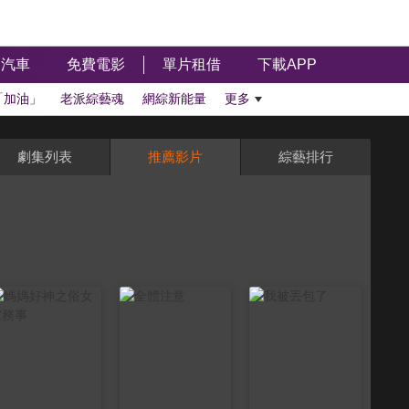
汽車
免費電影
單片租借
下載APP
「加油」
老派綜藝魂
網綜新能量
更多
劇集列表
推薦影片
綜藝排行