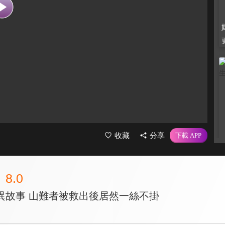
收藏
分享
8.0
異故事 山難者被救出後居然一絲不掛