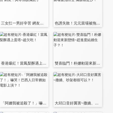
三女扛一男好辛苦 網友：吳尊你該減肥了
色誘失敗！元元當場被拖出去 滿臉都是沙！
香港爆紅！當鳳梨酥遇上蛋塔~超欠吃！
雙喜臨門！朴娜勑迎來新戀情~趕進度結婚生子？！
「阿嬤我被追殺了！」嚇哭！巴西人日常猶如電影上演？！
大邱口音好厲害~撒嬌、吵架都很可以？！