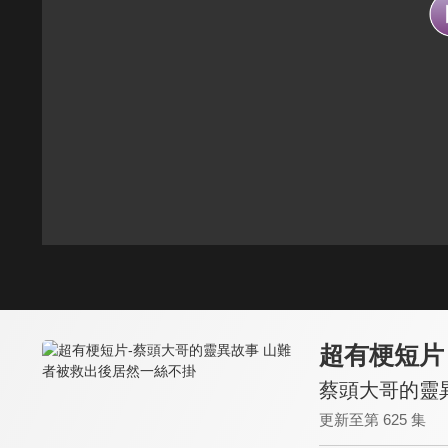
超有梗短片
蔡頭大哥的靈
更新至第 625 集