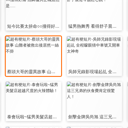
短今比賽太拚命○○撞得好痛 熱舞猛男正職居然是.....
猛男熱舞秀 看得舒子晨短今臉紅心跳！
蔡頭大哥的靈異故事 山難者被救出後居然一絲不掛
吳師兄錄影現場起乩 全程矇眼猜中車號又開車太神奇
泰會玩啦~猛男美髮店超越尺度的火辣體驗！
劍擊金牌吳尚旭 這三兄弟的伙食費肯定很驚人！