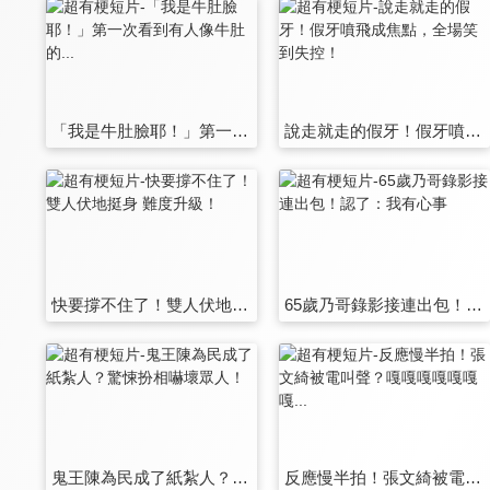
「我是牛肚臉耶！」第一次看到有人像牛肚的...
說走就走的假牙！假牙噴飛成焦點，全場笑到失控！
快要撐不住了！雙人伏地挺身 難度升級！
65歲乃哥錄影接連出包！認了：我有心事
鬼王陳為民成了紙紮人？驚悚扮相嚇壞眾人！
反應慢半拍！張文綺被電叫聲？嘎嘎嘎嘎嘎嘎嘎...