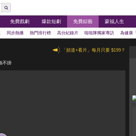
免費戲劇
爆款短劇
免費綜藝
蒙福人生
拔
同步熱播
熱門排行榜
高分紀錄片
啦啦隊獨家專訪
為健康
「頻道+看片」每月只要 $199？
絲不掛