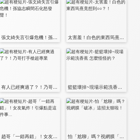
張文綺失言引爆危機！孫協志瞬間石化怒發聲！
太害羞！白色的東西筠熹竟想到○○？！
有人已經爽過了？！乃哥打手槍超專業
籃籃壞掉~現場示範洗香蕉 怎麼怪怪的？
趙哥「一錯再錯」！女友氣炸！引爆點是這件事...
怕「尬聊」嗎？視網膜「破冰」這招太狠啦！