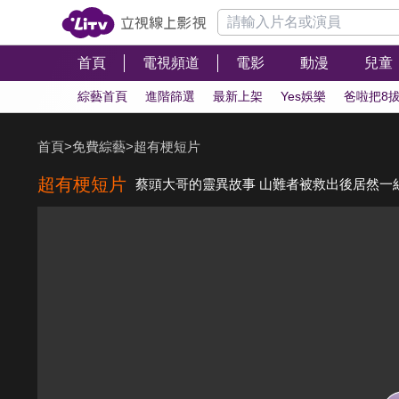
首頁
電視頻道
電影
動漫
兒童
綜藝首頁
進階篩選
最新上架
Yes娛樂
爸啦把8
首頁
>
免費綜藝
>
超有梗短片
超有梗短片
蔡頭大哥的靈異故事 山難者被救出後居然一