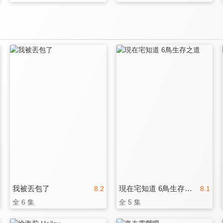
我被丟包了
現在宅知道 6鳥生存之道
8.2
8.1
全 6 集
全 5 集