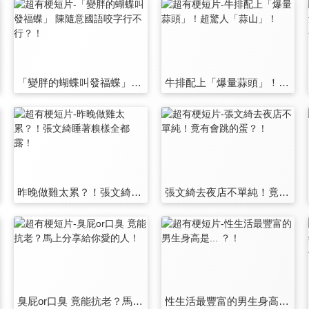
「變胖的蝴蝶叫發福蝶」 陳隨意國語咬字行不行？！
牛排配上「爆量蒜頭」！超驚人「蒜山」！
昨晚做雞太累？！張文綺睡著糗樣全都露！
張文綺去夜店不單純！竟有會跳的蛋？！
臭屁or口臭 竟能抗老？馬上分享給你愛的人！
性生活最豐富的男生身高是... ？！