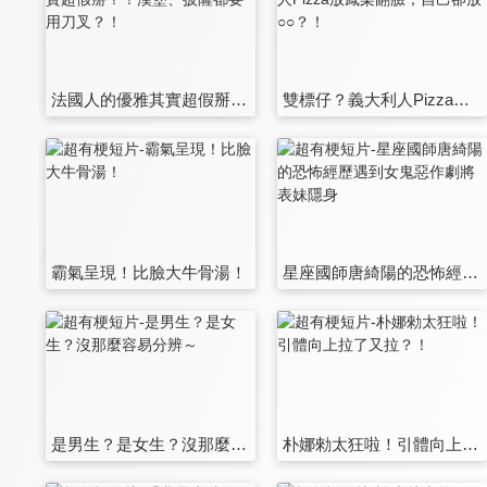
法國人的優雅其實超假掰？！漢堡、披薩都要用刀叉？！
雙標仔？義大利人Pizza放鳳梨翻臉，自己卻放○○？！
霸氣呈現！比臉大牛骨湯！
星座國師唐綺陽的恐怖經歷遇到女鬼惡作劇將表妹隱身
是男生？是女生？沒那麼容易分辨～
朴娜勑太狂啦！引體向上拉了又拉？！