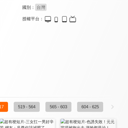
國別：
台灣
授權平台：
木曜4超玩 一日系列
徐海莉 Hailey
來去露營吧
9.0
8.4
8.3
更新至第 234 集
更新至第 77 集
全 13 集
雞史說走就走
請問今晚住誰家
倪珍報星座
8.1
8.2
8.1
17
519 - 564
565 - 603
604 - 625
更新至第 46 集
更新至第 170 集
更新至第 27 集