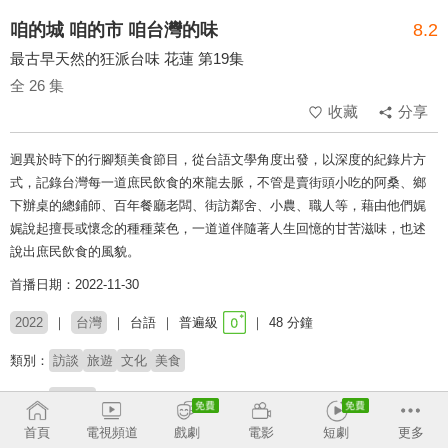
咱的城 咱的市 咱台灣的味
8.2
最古早天然的狂派台味 花蓮 第19集
全 26 集
收藏
分享
迥異於時下的行腳類美食節目，從台語文學角度出發，以深度的紀錄片方
式，記錄台灣每一道庶民飲食的來龍去脈，不管是賣街頭小吃的阿桑、鄉
下辦桌的總鋪師、百年餐廳老闆、街訪鄰舍、小農、職人等，藉由他們娓
娓說起擅長或懷念的種種菜色，一道道伴隨著人生回憶的甘苦滋味，也述
說出庶民飲食的風貌。
首播日期：2022-11-30
2022
台灣
台語
普遍級
48 分鐘
類別：
訪談
旅遊
文化
美食
主持：
荒山亮
首頁
電視頻道
戲劇
電影
短劇
更多
# 美食探索