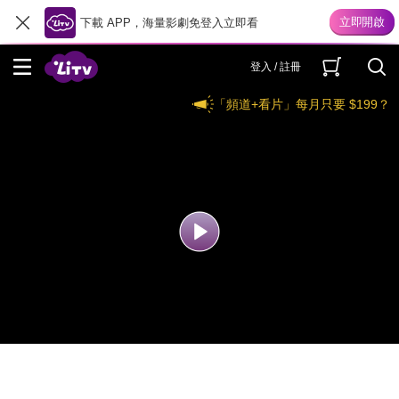
下載 APP，海量影劇免登入立即看
登入 / 註冊
「頻道+看片」每月只要 $199？