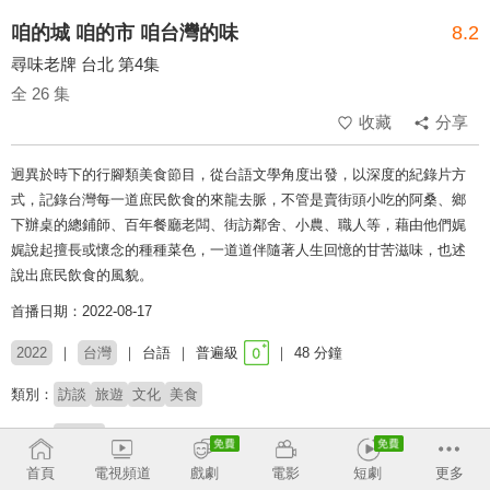
咱的城 咱的市 咱台灣的味
8.2
尋味老牌 台北 第4集
全 26 集
收藏
分享
迥異於時下的行腳類美食節目，從台語文學角度出發，以深度的紀錄片方
式，記錄台灣每一道庶民飲食的來龍去脈，不管是賣街頭小吃的阿桑、鄉
下辦桌的總鋪師、百年餐廳老闆、街訪鄰舍、小農、職人等，藉由他們娓
娓說起擅長或懷念的種種菜色，一道道伴隨著人生回憶的甘苦滋味，也述
說出庶民飲食的風貌。
首播日期：2022-08-17
2022
台灣
台語
普遍級
48 分鐘
類別：
訪談
旅遊
文化
美食
主持：
荒山亮
首頁
電視頻道
戲劇
電影
短劇
更多
# 美食探索