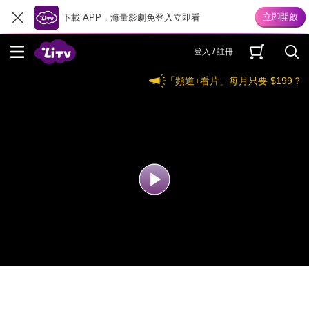
下載 APP，海量影劇免登入立即看
登入 / 註冊
「頻道+看片」每月只要 $199？