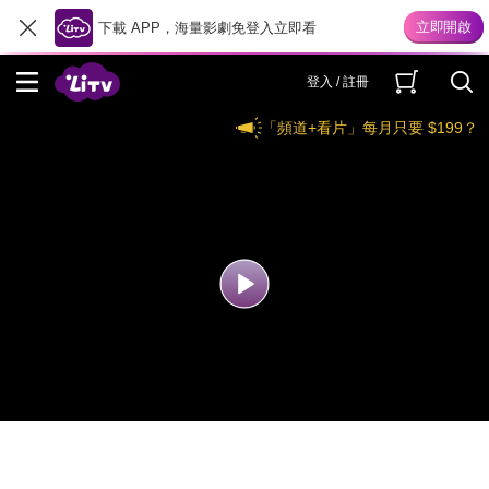
下載 APP，海量影劇免登入立即看
登入 / 註冊
「頻道+看片」每月只要 $199？