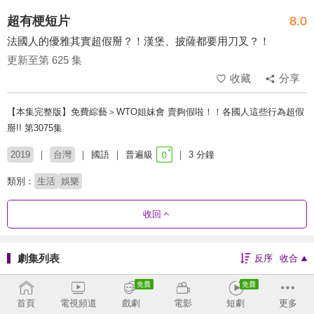
超有梗短片
8.0
法國人的優雅其實超假掰？！漢堡、披薩都要用刀叉？！
更新至第 625 集
收藏
分享
【本集完整版】免費綜藝＞WTO姐妹會 賣夠假啦！！各國人這些行為超假
掰!! 第3075集
2019
台灣
國語
普遍級
3 分鐘
類別：
生活
娛樂
收回
劇集列表
反序
收合
604 - 625
565 - 603
519 - 564
469 - 517
首頁
電視頻道
戲劇
電影
短劇
更多
410 - 468
367 - 409
319 - 366
273 - 318