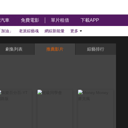
汽車
免費電影
單片租借
下載APP
「加油」
老派綜藝魂
網綜新能量
更多
劇集列表
推薦影片
綜藝排行