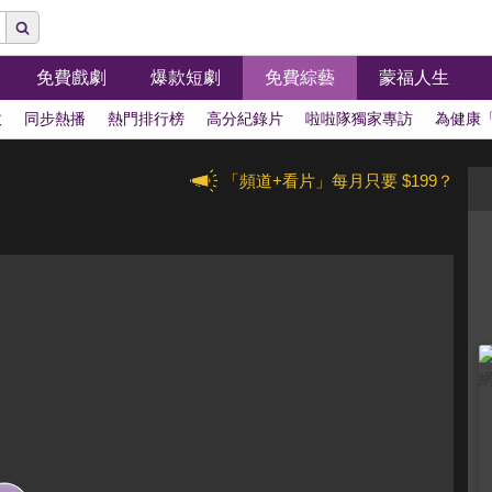
免費戲劇
爆款短劇
免費綜藝
蒙福人生
拔
同步熱播
熱門排行榜
高分紀錄片
啦啦隊獨家專訪
為健康
「頻道+看片」每月只要 $199？