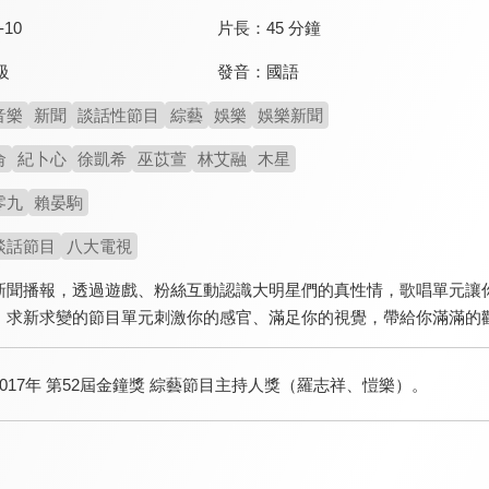
-10
片長：
45 分鐘
發音：
國語
級
音樂
新聞
談話性節目
綜藝
娛樂
娛樂新聞
侖
紀卜心
徐凱希
巫苡萱
林艾融
木星
零九
賴晏駒
談話節目
八大電視
新聞播報，透過遊戲、粉絲互動認識大明星們的真性情，歌唱單元讓
，求新求變的節目單元刺激你的感官、滿足你的視覺，帶給你滿滿的
2017年 第52屆金鐘獎 綜藝節目主持人獎（羅志祥、愷樂）。