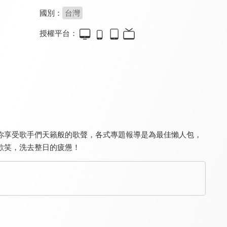
國別：
台灣
授權平台：
現在宅知道
現在宅知道 地球人請注意
超級好神
7.9
8.1
8.0
更新至第 40 集
全 3 集
全 40 集
你享受歌手們天籟般的歌聲，各式專題報導是為最佳懶人包，
歡笑，洗去整日的疲憊！
我被丟包了
金頭腦
天才答不答
8.2
8.0
8.2
全 6 集
全 325 集
更新至第 80 集