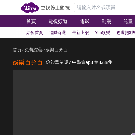
首頁
電視頻道
電影
動漫
兒童
綜藝首頁
進階篩選
最新上架
Yes娛樂
爸啦把8
首頁
>
免費綜藝
>
娛樂百分百
娛樂百分百
你能畢業嗎? 中學篇ep3 第8388集