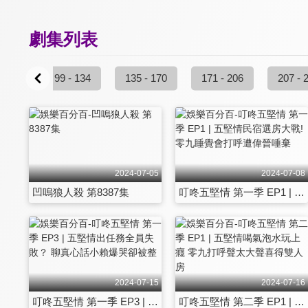
劇集列表
 - 98
99 - 134
135 - 170
171 - 206
207 - 
2024-07-05
2024-07-08
凹嗚狼人殺 第8387集
叮咚五堅情 第一季 EP1 | 五堅情民宿選房大戰!零九睡覺會打呼遭偉晉唾棄
2024-07-15
2024-07-16
叮咚五堅情 第一季 EP3 | 五堅情出任務全員失敗？ 聊真心話小賴爆哭卻被整
叮咚五堅情 第二季 EP1 | 五堅情喝氣泡水玩上癮 零九打呼聲太大聲喜得雙人房