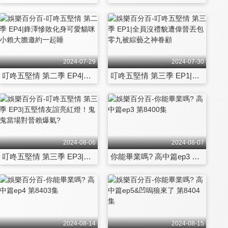
2024-07-29
2024-07-30
叮咚五堅情 第二季 EP4|鋒澤慘敗化身可愛貓咪 小賴大膽邀約一起睡
叮咚五堅情 第三季 EP1|全員沒禮貌遭偉晉丟包 零九被綜藝之神眷顧
2024-08-06
2024-08-07
叮咚五堅情 第三季 EP3|五堅情友誼亮紅燈！鬼鬼當場對晉賴爆氣?
你能畢業嗎? 高中篇ep3 第8400集
2024-08-14
2024-08-15