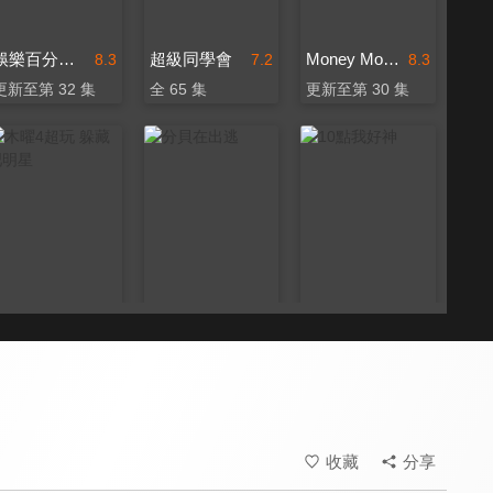
娛樂百分百-YT網路版
超級同學會
Money Money 麥克瘋
8.3
7.2
8.3
更新至第 32 集
全 65 集
更新至第 30 集
木曜4超玩 躲藏吧明星
分貝在出逃
10點我好神
8.6
8.1
8.3
全 5 集
全 10 集
更新至第 12 集
收藏
分享