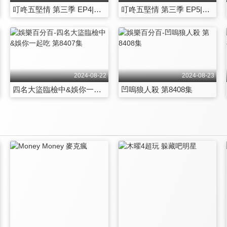
叮咚五堅情 第三季 EP4|五堅情晉賴澤開外掛 輸給鋒澤的水晶力量！
叮咚五堅情 第三季 EP5|五堅情農場大挑戰！地獄關卡讓晉賴想放棄？
2024-08-22
2024-08-23
四名大盜臨檢中&娛你一起吃 第8407集
凹嗚狼人殺 第8408集