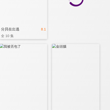
分貝在出逃
8.1
全 10 集