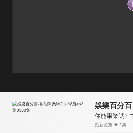
娛樂百分百
你能畢業嗎? 中
更新至第 462 集