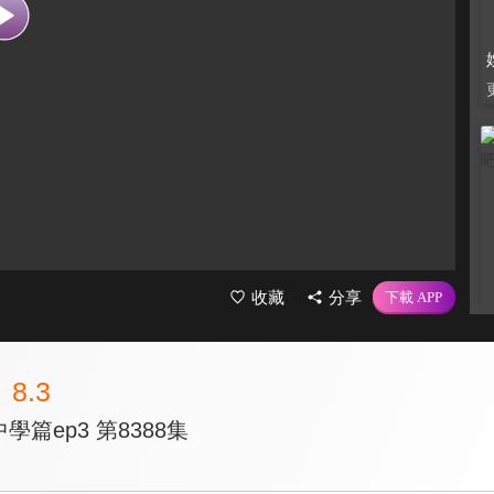
收藏
分享
8.3
學篇ep3 第8388集