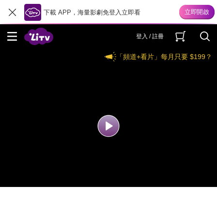
下載 APP，海量影劇免登入立即看
登入 / 註冊
「頻道+看片」每月只要 $199？