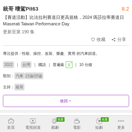
統哥 嗜駕Pit63
8.2
【賽道活動】比法拉利賽道日更高規格，2024 瑪莎拉蒂賽道日
Maserati Taiwan Performance Day
更新至第 190 集
收藏
分享
專注提供 - 性能、操控、改裝、樂趣、實用 的汽車頻道。
2022
台灣
國語
普遍級
10 分鐘
類別：
汽車
討論/評論
主持：
統哥
收回
劇集列表
反序
收合
首頁
電視頻道
戲劇
電影
短劇
更多
181 - 190
145 - 180
109 - 144
73 - 108