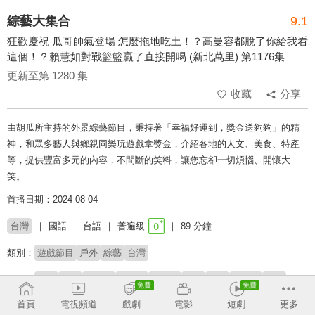
綜藝大集合
9.1
狂歡慶祝 瓜哥帥氣登場 怎麼拖地吃土！？高曼容都脫了你給我看
這個！？賴慧如對戰籃籃贏了直接開喝 (新北萬里) 第1176集
更新至第 1280 集
收藏
分享
由胡瓜所主持的外景綜藝節目，秉持著「幸福好運到，獎金送夠夠」的精
神，和眾多藝人與鄉親同樂玩遊戲拿獎金，介紹各地的人文、美食、特產
等，提供豐富多元的內容，不間斷的笑料，讓您忘卻一切煩惱、開懷大
笑。
首播日期：2024-08-04
台灣
國語
台語
普遍級
89 分鐘
類別：
遊戲節目
戶外
綜藝
台灣
來賓：
綠茶
李競
卞慶華
佩德羅
曾芑豪
劉璇
元元
高曼容
草莓
王芯羽
首頁
電視頻道
戲劇
電影
短劇
更多