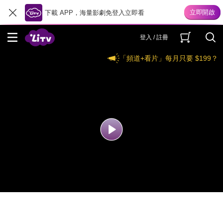
下載 APP，海量影劇免登入立即看
登入 / 註冊
「頻道+看片」每月只要 $199？