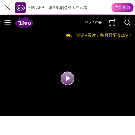
下載 APP，海量影劇免登入立即看
登入 / 註冊
「頻道+看片」每月只要 $199？