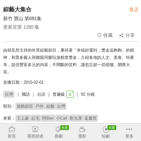
綜藝大集合
8.2
新竹 寶山 第681集
更新至第 1280 集
收藏
分享
由胡瓜所主持的外景綜藝節目，秉持著「幸福好運到，獎金送夠夠」的精
神，和眾多藝人與鄉親同樂玩遊戲拿獎金，介紹各地的人文、美食、特產
等，提供豐富多元的內容，不間斷的笑料，讓您忘卻一切煩惱、開懷大
笑。
首播日期：2015-02-01
台灣
國語
台語
普遍級
92 分鐘
類別：
遊戲節目
戶外
綜藝
台灣
來賓：
王上豪
紅毛
阿Ben
小Call
蔡允潔
孟慶而
主持：
胡瓜
董至成
阿翔
謝忻
首頁
電視頻道
戲劇
電影
短劇
更多