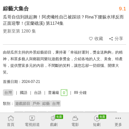
綜藝大集合
9.1
瓜哥自信到跳起舞！阿虎犧牲自己被踩頭？Rina下腰躲水球反而
正面迎擊！(宜蘭礁溪) 第1174集
更新至第 1280 集
收藏
分享
由胡瓜所主持的外景綜藝節目，秉持著「幸福好運到，獎金送夠夠」的精
神，和眾多藝人與鄉親同樂玩遊戲拿獎金，介紹各地的人文、美食、特產
等，提供豐富多元的內容，不間斷的笑料，讓您忘卻一切煩惱、開懷大
笑。
首播日期：2024-07-21
台灣
國語
台語
普遍級
89 分鐘
類別：
遊戲節目
戶外
綜藝
台灣
來賓：
藍波
余思達
阿虎
李競
賈斯汀
王嫚萱
黃沐妍
宜芳
笑笑
Rina
賴慧如
歐漢聲
首頁
電視頻道
戲劇
電影
短劇
更多