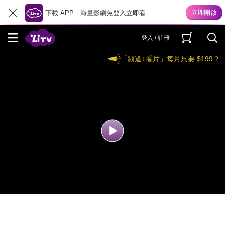
下載 APP，海量影劇免登入立即看
登入 / 註冊
「頻道+看片」每月只要 $199？