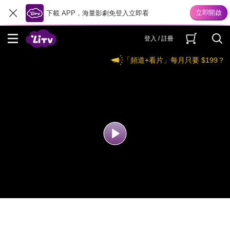
下載 APP，海量影劇免登入立即看
登入 / 註冊
「頻道+看片」每月只要 $199？