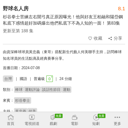
野球名人房
8.1
杉谷拳士苦練左右開弓真正原因曝光！他與好友王柏融和陽岱鋼
私底下感情超好加碼爆出他們私底下不為人知的一面！ 第83集
更新至第 188 集
收藏
分享
由資深棒球球員黃忠義（東哥）搭配新生代藝人何美聯手主持，訪問棒球
知名球員的生活點滴及經典賽事分享。
首播日期：2024-07-08
台灣
國語
普遍級
24 分鐘
類別：
棒球
運動評論
談話性節目
運動
來賓：
杉谷拳士
主持：
黃忠義
何美
首頁
電視頻道
戲劇
電影
短劇
更多
收回