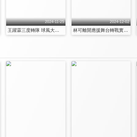
2024-11-25
2024-12-02
王躍霖三度轉隊 球風大不同這對選手超自律？與弟弟個性大不同！驚爆王維中狀況不好會有這習慣 第102集
林可離開應援舞台轉戰實況主竟慘遭排擠？重返啦啦隊過程超辛苦 練習生竟然有這規則！林可真心話大公開PS女孩她最難相處？女神0偶包竟然帶闊嘴器唱歌！ 第103集