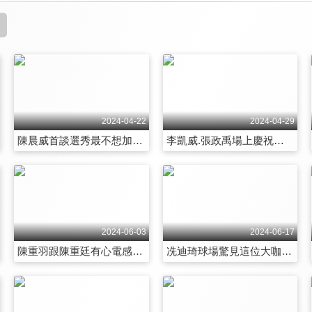
2024-04-22
2024-04-29
陳晨威首談選秀最不想加入這隊？真實原因曝光！粉絲提問晨威來者不拒 最愛這位跳他的應援曲 第73集
李凱威.張政禹場上慶祝手勢藏玄機 神秘真相大公開！兩人好歌喉節目加碼獻唱 第74集
2024-06-03
2024-06-17
陳重羽跟陳重廷有心電感應？連做這件事都不約而同！打電話跳戰任務竟讓隊友脫口說出這句話 讓重羽超緊張 第79集
冼迪琦球場驚見這位大咖球星竟誤認為工作人員 超糗行徑讓她急忙道歉 小迪福利大放送美聲獻唱粵語歌曲 第80集