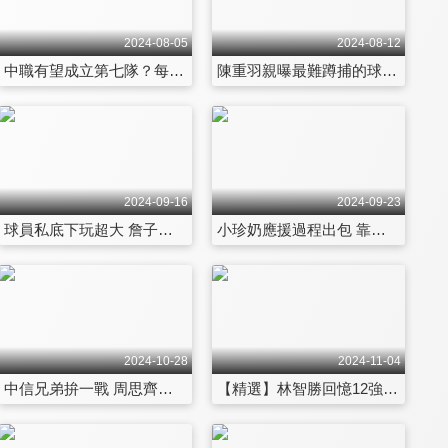
2024-08-05
2024-08-12
中職有望成立第七隊？每隊將多一名洋砲？會長蔡其昌親曝中職未來規畫！明星賽首度移師大巨蛋超多亮點曝光 會長成為明星賽玩弄對象？爆笑內幕大公開！ 第87集
陳重羽親曝最難蹲捕的球隊 直言很不自在！蹲捕被球擊中這裡 對捕手超傷！球季陷入低潮 學長高志綱 教練團這舉動讓他超暖心！ 第88集
2024-09-16
2024-09-23
球員私底下玩超大 詹子賢愛耍賴？陳子豪驚爆隊友秘密 全場驚呆！全新版本炸裂舞陳子豪超爆笑詮釋！ 第93集
小珍奶應援過程出包 靠球迷幫忙？離開高薪科技業 父母竟然最後才得知！何美大跳遍地開花舞步太難現場超崩潰 第94集
2024-10-28
2024-11-04
中信兄弟拚一戰 周思齊拿下職涯最後一座總冠軍！周董今年引退關鍵原因曝光！生涯最遺憾的事跟王光輝有關？高宇杰接受學長魔鬼訓練 只因周董這句勉勵！ 第99集
【精選】林智勝回憶12強逆轉三分砲擊潰古巴戰役！引退賽有想法？將請這位大咖歌手！江春緯裁判事件影響大師兄很大 他親自還原當時狀況！