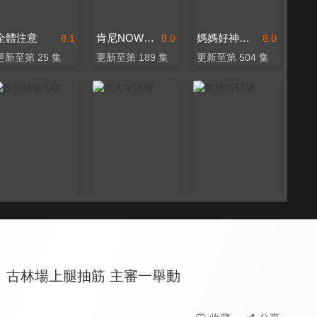
全體注意
肯尼NOW星球
媽媽好神之俗女家務事
8.1
8.0
8.0
更新至第 25 集
更新至第 189 集
更新至第 504 集
政治琳龍SAY
大大平評理
夢想街57號
8.0
8.0
8.0
更新至第 88 集
更新至第 416 集
更新至第 2197 集
！古林場上腿抽筋 主審一舉動