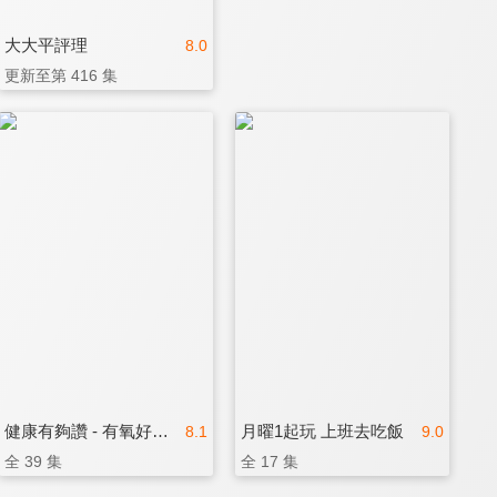
大大平評理
8.0
更新至第 416 集
健康有夠讚 - 有氧好運動
月曜1起玩 上班去吃飯
8.1
9.0
全 39 集
全 17 集