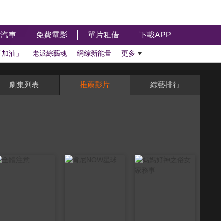
汽車
免費電影
單片租借
下載APP
「加油」
老派綜藝魂
網綜新能量
更多
劇集列表
推薦影片
綜藝排行