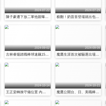
2024-07-22
2024-07-29
陳子豪遭下放二軍他親曝心聲 日式執教風格 這時間點還有人在練球？ 第85集
糗翻！奶昔首登場就出包 學姊大虧這句話 超狂32撞精彩重現 全場舞力全開 第86集
2024-09-02
2024-09-09
古林睿煬踏職棒球速飆151KM餅總還有更高要求？高中畢業進職棒跟平鎮幫有關？古林挑戰九宮格遊戲呆萌反應全場笑翻！ 第91集
魔鷹生涯首次被驅逐出場 本人親自還原現場狀況！來台後攻擊策略有調整過竟是這原因！ Moya同意參加全壘打大賽竟跟球迷有關？ 第92集
2024-10-14
2024-10-21
王正棠轉換守備位置 內心坦言有點難接受！回憶大學時期教練東哥 現在看到到還會怕？富邦悍將歷年總教練他最嚴格 有失誤就下二軍？ 第97集
魔鷹公開台、日、美職棒差異！Moya 透露美國打球很枯燥？多明尼加取消啦啦隊應援竟是因為球員做了這件事！這國家的球員竟然會跟球迷單挑？ 第98集