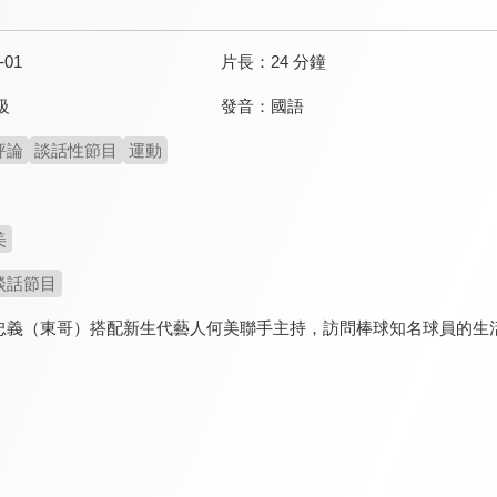
-01
片長：
24 分鐘
發音：
國語
級
評論
談話性節目
運動
美
談話節目
忠義（東哥）搭配新生代藝人何美聯手主持，訪問棒球知名球員的生