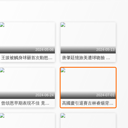
2024-05-06
2024-05-13
王拔被觸身球砸首次動怒原因竟然讓全場傻眼！與陳江和好默契曾經感情破裂過？ 第75集
唐肇廷憶旅美遭球吻臉 當時狀況超嚴重！球星幕後推手陳銘駒親揭旅美球員辛酸史 第76集
2024-06-24
2024-07-01
曾頌恩早期表現不佳 竟遭家人檢討竟脫口而出這句話讓何美嚇慘！ 魚住會離開強權平鎮跟爸爸有關? 第81集
高國慶引退賽古林睿煬背負重任 回憶學長相處這件事讓他超感動！古林場上腿抽筋 主審一舉動超暖心 第82集