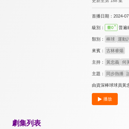
更新至第 188 集
首播日期：
2024-07
級別：
普遍
類別：
棒球
運動
來賓：
古林睿煬
主持：
黃忠義
何
主題：
同步熱播
由資深棒球球員黃
播放
劇集列表