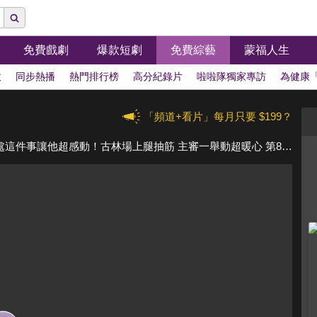
免費戲劇
爆款短劇
免費綜藝
蒙福人生
拔
同步熱播
熱門排行榜
高分紀錄片
啦啦隊獨家專訪
為健康
「頻道+看片」每月只要 $199？
高國慶引退賽古林睿煬背負重任 回憶學長相處這件事讓他超感動！古林場上腿抽筋 主審一舉動超暖心 第82集