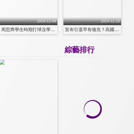
2024-12-09
2024-12-16
周思齊學生時期打球沒學校要收？靠這招讓他當天從花蓮坐飛機到高苑報到！周董選秀險失利 最後因王光輝這句話讓他順利加入兄弟象 第104集
宣布引退早有徵兆？高國慶引退賽餅總藏驚喜 首打席選球超謹慎爆笑原因曝光！擔任教練跟學弟相處竟然他很走心？ 第105集
綜藝排行