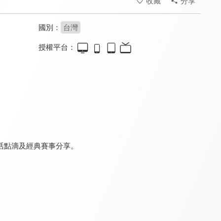
收藏
分享
國別：
台灣
授權平台：
神馬好時光
食在有健康
現在宅知道 噢他太酷了
8.0
8.0
8.2
全 36 集
更新至第 563 集
更新至第 6 集
活點滴及經典賽事分享。
健康有夠讚 - 有氧好運動
月曜1起玩 上班去吃飯
轉轉發現愛
8.1
9.0
8.0
全 39 集
全 17 集
更新至第 20 集