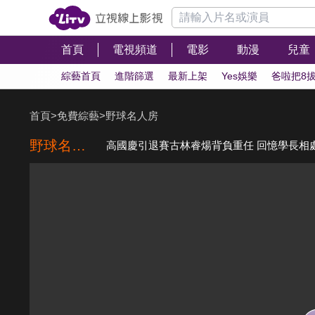
首頁
電視頻道
電影
動漫
兒童
綜藝首頁
進階篩選
最新上架
Yes娛樂
爸啦把8
首頁
>
免費綜藝
>
野球名人房
野球名人房