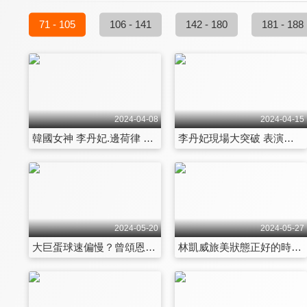
71 - 105
106 - 141
142 - 180
181 - 188
2024-04-08
2024-04-15
韓國女神 李丹妃.邊荷律 最愛這款酒精飲料？抵台最想吃這道美食！驚喜獻跳世界名曲「炸裂」全場HIGH翻 第71集
李丹妃現場大突破 表演「可愛三連拍」！What’s in my bag又來啦 邊荷律包裡這一物 惹笑眾人！ 第72集
2024-05-20
2024-05-27
大巨蛋球速偏慢？曾頌恩大巨蛋首轟原因曝光！助總好球帶提醒 竟意外成為魚住黑歷史 第77集
林凱威旅美狀態正好的時候 竟然接到這個噩耗！ 與捕手蔣少宏搭配場上趣事大公開 第78集