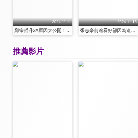
2024-11-11
2024-11-18
鄭宗哲升3A原因大公開！體型是他的劣勢？教練給他超關鍵的建議！美職張力大 鄭宗哲靠兩招維持好表現 第100集
張志豪前途看好卻因為這兩件事無緣旅外！經歷球隊解散風波 再次踏入職棒第一年就後悔？張志豪挑戰粉絲福利社 唱歌跳舞通通來！ 第101集
推薦影片