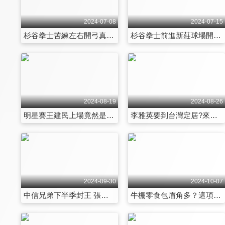
2024-07-08
2024-07-15
杉谷拳士苦練左右開弓真正原因曝光！他與好友王柏融和陽岱鋼私底下感情超好加碼爆出他們私底下不為人知的一面！ 第83集
杉谷拳士前進新莊球場開球 與王柏融互動超爆笑！日職超強現役選手整理 杉谷大讚這一位台灣選手 第84集
2024-08-19
2024-08-26
明星賽王建民上場竟然是陳柏豪關鍵的一句話！KISS CAM是SET好的？他親自還原當時狀況！轉隊到樂天竟然最想三振前東家這位球員？！ 第89集
李雅英要到台灣定居?來台灣工作家人不擔心 最擔心這件事！史上最強Go Stronger 32撞來啦~ 第90集
2024-09-30
2024-10-07
中信兄弟下半季封王 張志豪立下這個人目標！周思齊引退感人一句話張志豪淚崩 曾想過自己引退賽他想做這件大事！球員他最迷信？這個時間必須要做這件事！ 第95集
牛棚零食包眉角多？這項食物一定要多準備！求學時期非科班生的柏豪加入棒球隊慘遭學長欺負？媽媽無私付出 曾做這件事讓柏豪淚崩 第96集