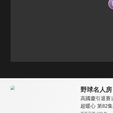
野球名人房
高國慶引退賽
超暖心 第82集