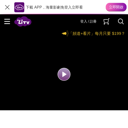
下載 APP，海量影劇免登入立即看
登入 / 註冊
「頻道+看片」每月只要 $199？