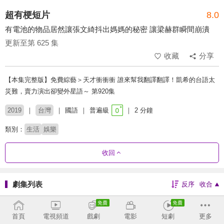
超有梗短片
8.0
有電池的物品居然讓張文綺抖出媽媽的秘密 讓梁赫群瞬間崩潰
更新至第 625 集
收藏
分享
【本集完整版】免費綜藝＞天才衝衝衝 誰來幫我翻譯翻譯！凱希的台語太
災難，賣力演出卻變外星語～ 第920集
2019
台灣
國語
普遍級
2 分鐘
類別：
生活
娛樂
收回
劇集列表
反序
收合
604 - 625
565 - 603
519 - 564
469 - 517
首頁
電視頻道
戲劇
電影
短劇
更多
410 - 468
367 - 409
319 - 366
273 - 318