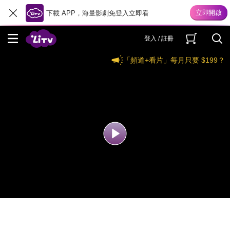
下載 APP，海量影劇免登入立即看
登入 / 註冊
「頻道+看片」每月只要 $199？