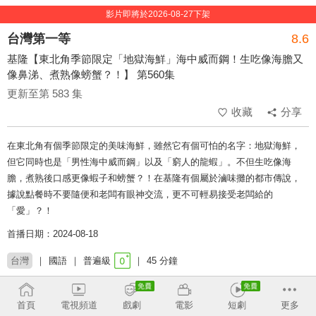
影片即將於2026-08-27下架
台灣第一等
8.6
基隆【東北角季節限定「地獄海鮮」海中威而鋼！生吃像海膽又
像鼻涕、煮熟像螃蟹？！】 第560集
更新至第 583 集
收藏
分享
在東北角有個季節限定的美味海鮮，雖然它有個可怕的名字：地獄海鮮，
但它同時也是「男性海中威而鋼」以及「窮人的龍蝦」。不但生吃像海
膽，煮熟後口感更像蝦子和螃蟹？！在基隆有個屬於滷味攤的都市傳說，
據說點餐時不要隨便和老闆有眼神交流，更不可輕易接受老闆給的
「愛」？！
首播日期：2024-08-18
台灣
國語
普遍級
45 分鐘
類別：
旅遊
文化
台灣
首頁
電視頻道
戲劇
電影
短劇
更多
來賓：
綠茶