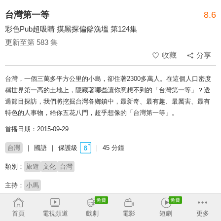
台灣第一等
8.6
彩色Pub超吸睛 摸黑探偏僻漁塭 第124集
更新至第 583 集
收藏
分享
台灣，一個三萬多平方公里的小島，卻住著2300多萬人。在這個人口密度
稱世界第一高的土地上，隱藏著哪些讓你意想不到的「台灣第一等」？透
過節目探訪，我們將挖掘台灣各鄉鎮中，最新奇、最有趣、最厲害、最有
特色的人事物，給你五花八門，超乎想像的「台灣第一等」。
首播日期：2015-09-29
台灣
國語
保護級
45 分鐘
類別：
旅遊
文化
台灣
主持：
小馬
# 美食探索
# 玩台灣
# 旅遊實境
# 金鐘獎
# 完整版
# 上山下海
# 吃喝玩樂
首頁
電視頻道
戲劇
電影
短劇
更多