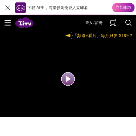
下載 APP，海量影劇免登入立即看
登入 / 註冊
「頻道+看片」每月只要 $199？