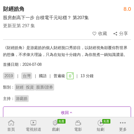
財經皓角
8.0
股房創高下一步 台積電千元站穩？ 第207集
更新至第 297 集
收藏
分享
《財經皓角》是游庭皓的個人財經脫口秀節目，以財經視角顛覆你對世界
的想像，不求偉大理論，只為在短短十分鐘內，為你熬煮一鍋知識濃湯。
首播日期：2024-07-08
2019
台灣
國語
普遍級
13 分鐘
類別：
財經
投資
股票/證券
主持：
游庭皓
收回
首頁
電視頻道
戲劇
電影
短劇
更多
劇集列表
反序
收合