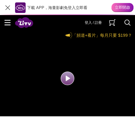
下載 APP，海量影劇免登入立即看
登入 / 註冊
「頻道+看片」每月只要 $199？