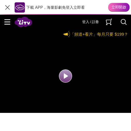
下載 APP，海量影劇免登入立即看
登入 / 註冊
「頻道+看片」每月只要 $199？