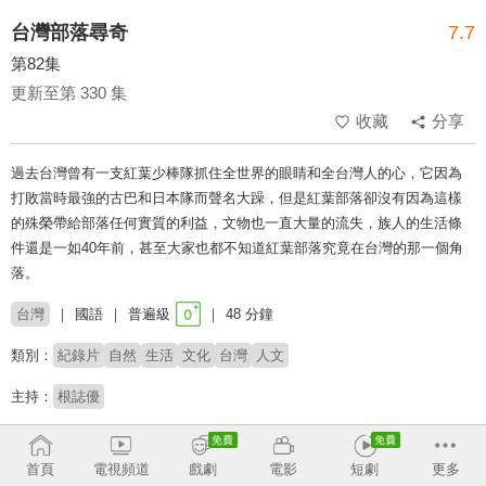
台灣部落尋奇
7.7
第82集
更新至第 330 集
收藏
分享
過去台灣曾有一支紅葉少棒隊抓住全世界的眼睛和全台灣人的心，它因為
打敗當時最強的古巴和日本隊而聲名大躁，但是紅葉部落卻沒有因為這樣
的殊榮帶給部落任何實質的利益，文物也一直大量的流失，族人的生活條
件還是一如40年前，甚至大家也都不知道紅葉部落究竟在台灣的那一個角
落。
台灣
國語
普遍級
48 分鐘
類別：
紀錄片
自然
生活
文化
台灣
人文
主持：
根誌優
收回
首頁
電視頻道
戲劇
電影
短劇
更多