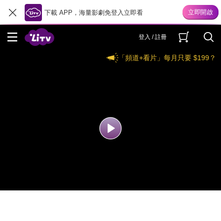
下載 APP，海量影劇免登入立即看
登入 / 註冊
「頻道+看片」每月只要 $199？