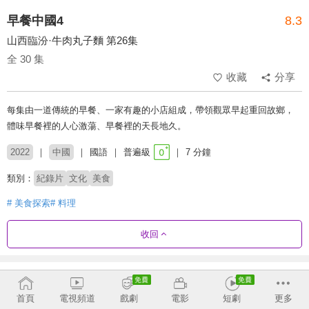
早餐中國4
8.3
山西臨汾·牛肉丸子麵 第26集
全 30 集
收藏
分享
每集由一道傳統的早餐、一家有趣的小店組成，帶領觀眾早起重回故鄉，
體味早餐裡的人心激蕩、早餐裡的天長地久。
2022
中國
國語
普遍級
7 分鐘
類別：
紀錄片
文化
美食
# 美食探索
# 料理
收回
劇集列表
正序
首頁
電視頻道
戲劇
電影
短劇
更多
第3季
第4季
第5季