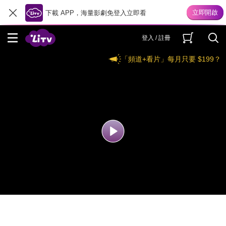
下載 APP，海量影劇免登入立即看
登入 / 註冊
「頻道+看片」每月只要 $199？