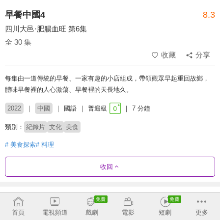
早餐中國4
8.3
四川大邑·肥腸血旺 第6集
全 30 集
收藏
分享
每集由一道傳統的早餐、一家有趣的小店組成，帶領觀眾早起重回故鄉，
體味早餐裡的人心激蕩、早餐裡的天長地久。
2022
中國
國語
普遍級
7 分鐘
類別：
紀錄片
文化
美食
# 美食探索
# 料理
收回
劇集列表
正序
首頁
電視頻道
戲劇
電影
短劇
更多
第3季
第4季
第5季