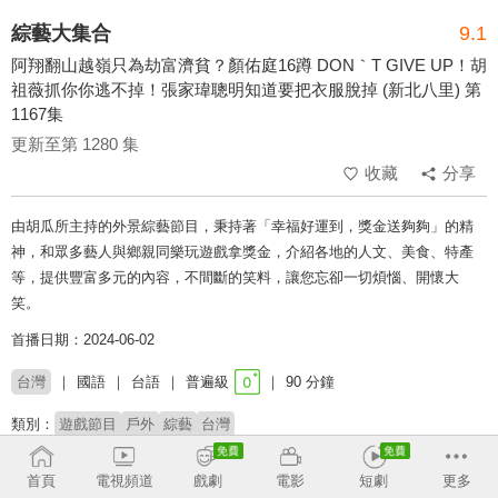
綜藝大集合
9.1
阿翔翻山越嶺只為劫富濟貧？顏佑庭16蹲 DON｀T GIVE UP！胡
祖薇抓你你逃不掉！張家瑋聰明知道要把衣服脫掉 (新北八里) 第
1167集
更新至第 1280 集
收藏
分享
由胡瓜所主持的外景綜藝節目，秉持著「幸福好運到，獎金送夠夠」的精
神，和眾多藝人與鄉親同樂玩遊戲拿獎金，介紹各地的人文、美食、特產
等，提供豐富多元的內容，不間斷的笑料，讓您忘卻一切煩惱、開懷大
笑。
首播日期：2024-06-02
台灣
國語
台語
普遍級
90 分鐘
類別：
遊戲節目
戶外
綜藝
台灣
來賓：
洪毛
許得瑋
顏佑庭
肯納
陳柏森
胡祖薇
宜芳
笑笑
Dora
首頁
電視頻道
戲劇
電影
短劇
更多
王芯羽