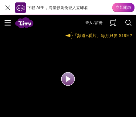
下載 APP，海量影劇免登入立即看
登入 / 註冊
「頻道+看片」每月只要 $199？