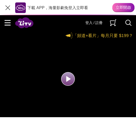
下載 APP，海量影劇免登入立即看
登入 / 註冊
「頻道+看片」每月只要 $199？