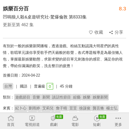
娛樂百分百
8.3
凹嗚狼人殺&桌遊研究社-驚爆倫敦 第8333集
更新至第 462 集
收藏
分享
有別於一般的娛樂新聞播報，透過遊戲、粉絲互動認識大明星們的真性
情，歌唱單元讓你享受歌手們天籟般的歌聲，各式專題報導是為最佳懶人
包，掌握最新娛樂動態，求新求變的節目單元刺激你的感官、滿足你的視
覺，帶給你滿滿的歡笑，洗去整日的疲憊！
首播日期：2024-04-22
台灣
國語
普遍級
45 分鐘
類別：
遊戲節目
音樂
新聞
談話性節目
綜藝
娛樂
娛樂新聞
來賓：
紀卜心
劉雨婷
艾莉兒
詹子晴
荳荳
徐謀俊
龔言脩
楊士弘
柯朋宇
海產
林艾融
李懿
首頁
電視頻道
戲劇
電影
短劇
更多
主持：
黃偉晉
賴晏駒