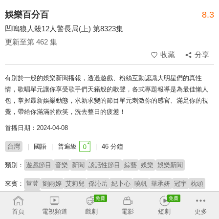
娛樂百分百
8.3
凹嗚狼人殺12人警長局(上) 第8323集
更新至第 462 集
收藏
分享
有別於一般的娛樂新聞播報，透過遊戲、粉絲互動認識大明星們的真性
情，歌唱單元讓你享受歌手們天籟般的歌聲，各式專題報導是為最佳懶人
包，掌握最新娛樂動態，求新求變的節目單元刺激你的感官、滿足你的視
覺，帶給你滿滿的歡笑，洗去整日的疲憊！
首播日期：2024-04-08
台灣
國語
普遍級
46 分鐘
類別：
遊戲節目
音樂
新聞
談話性節目
綜藝
娛樂
娛樂新聞
來賓：
荳荳
劉雨婷
艾莉兒
孫沁岳
紀卜心
曉帆
華承妍
冠宇
枕頭
小翔
首頁
電視頻道
戲劇
電影
短劇
更多
主持：
黃偉晉
賴晏駒