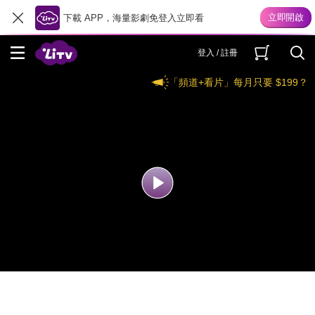
下載 APP，海量影劇免登入立即看
登入 / 註冊
「頻道+看片」每月只要 $199？