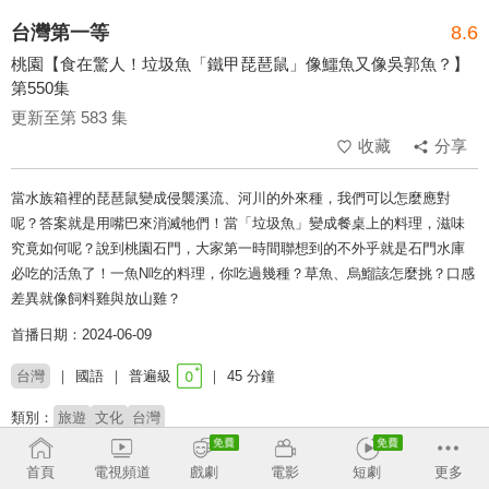
台灣第一等
8.6
桃園【食在驚人！垃圾魚「鐵甲琵琶鼠」像鱷魚又像吳郭魚？】
第550集
更新至第 583 集
收藏
分享
當水族箱裡的琵琶鼠變成侵襲溪流、河川的外來種，我們可以怎麼應對
呢？答案就是用嘴巴來消滅牠們！當「垃圾魚」變成餐桌上的料理，滋味
究竟如何呢？說到桃園石門，大家第一時間聯想到的不外乎就是石門水庫
必吃的活魚了！一魚N吃的料理，你吃過幾種？草魚、烏鰡該怎麼挑？口感
差異就像飼料雞與放山雞？
首播日期：2024-06-09
台灣
國語
普遍級
45 分鐘
類別：
旅遊
文化
台灣
來賓：
Junior
首頁
電視頻道
戲劇
電影
短劇
更多