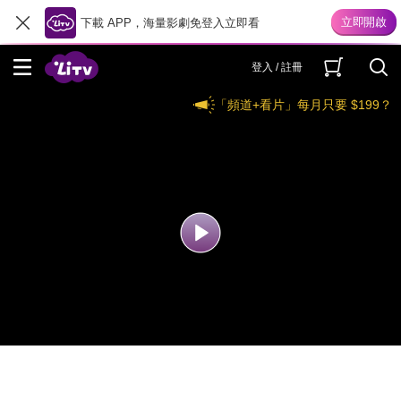
下載 APP，海量影劇免登入立即看
登入 / 註冊
「頻道+看片」每月只要 $199？