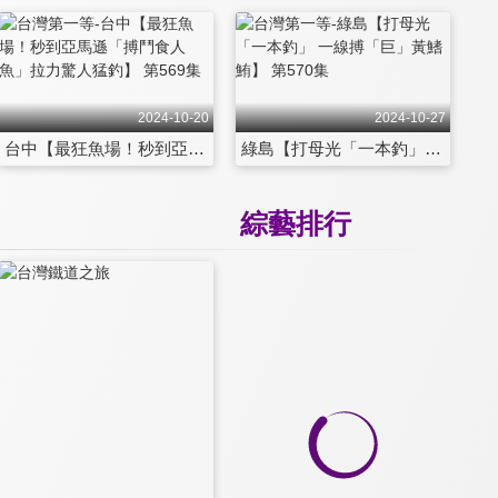
2024-10-20
2024-10-27
台中【最狂魚場！秒到亞馬遜「搏鬥食人魚」拉力驚人猛釣】 第569集
綠島【打母光「一本釣」 一線搏「巨」黃鰭鮪】 第570集
綜藝排行