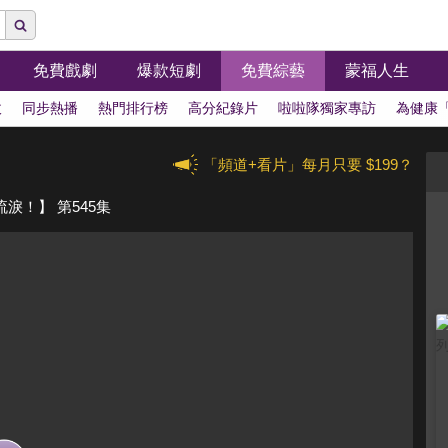
免費戲劇
爆款短劇
免費綜藝
蒙福人生
拔
同步熱播
熱門排行榜
高分紀錄片
啦啦隊獨家專訪
為健康
「頻道+看片」每月只要 $199？
淚！】 第545集