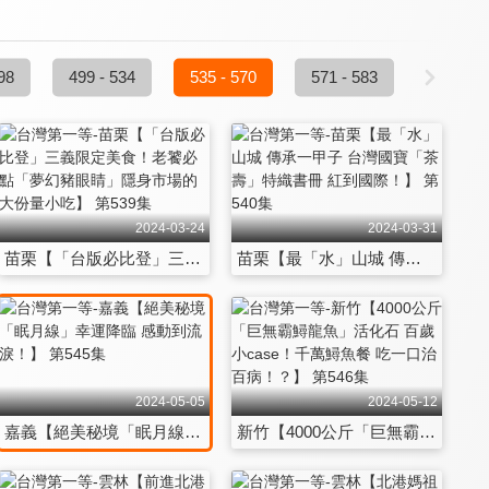
98
499 - 534
535 - 570
571 - 583
2024-03-24
2024-03-31
苗栗【「台版必比登」三義限定美食！老饕必點「夢幻豬眼睛」隱身市場的大份量小吃】 第539集
苗栗【最「水」山城 傳承一甲子 台灣國寶「茶壽」特織書冊 紅到國際！】 第540集
2024-05-05
2024-05-12
嘉義【絕美秘境「眠月線」幸運降臨 感動到流淚！】 第545集
新竹【4000公斤「巨無霸鱘龍魚」活化石 百歲小case！千萬鱘魚餐 吃一口治百病！？】 第546集