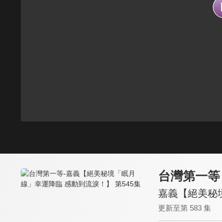
台灣第一等
嘉義【絕美秘境
更新至第 583 集