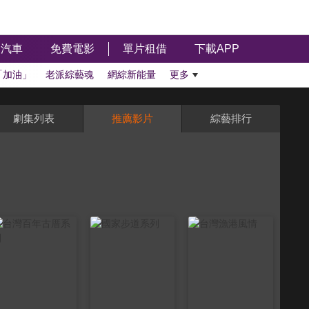
汽車
免費電影
單片租借
下載APP
「加油」
老派綜藝魂
網綜新能量
更多
劇集列表
推薦影片
綜藝排行