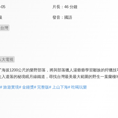
-05
片長：
46 分鐘
發音：
國語
級
台灣
八大電視
海拔1200公尺的樂野部落，將與部落獵人湯爺爺學習鄒族的狩獵技
走入遺落的秘境眠月線鐵道，尋找台灣最美最大範圍的野生一葉蘭棲
# 旅遊實境
# 金鐘獎
# 完整版
# 上山下海
# 吃喝玩樂