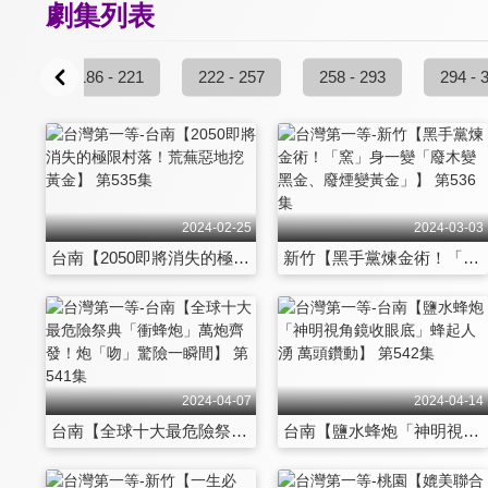
劇集列表
 185
186 - 221
222 - 257
258 - 293
294 - 
2024-02-25
2024-03-03
台南【2050即將消失的極限村落！荒蕪惡地挖黃金】 第535集
新竹【黑手黨煉金術！「窯」身一變「廢木變黑金、廢煙變黃金」】 第536集
2024-04-07
2024-04-14
台南【全球十大最危險祭典「衝蜂炮」萬炮齊發！炮「吻」驚險一瞬間】 第541集
台南【鹽水蜂炮「神明視角鏡收眼底」蜂起人湧 萬頭鑽動】 第542集