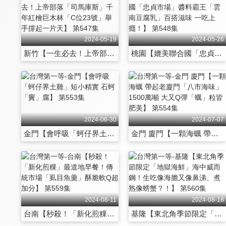
2024-05-19
2024-05-26
新竹【一生必去！上帝部落「司馬庫斯」千年紅檜巨木林「C位23號」舉手撐起一片天】 第547集
桃園【媲美聯合國「忠貞市場」醬料霸王「雲南豆腐乳」百搭滋味 一吃上癮！】 第548集
2024-06-30
2024-07-07
金門【會呼吸「蚵仔界土雞」短小精實 石蚵「竇」腐】 第553集
金門 廈門【一顆海蠣 帶起老廈門「八市海味」1500萬噸 大又Q彈「蠣」粒皆肥美】 第554集
2024-08-11
2024-08-18
台南【秒殺！「新化煎粿」最道地早餐！傳統市場「虱目魚羹」酥脆軟Q超加分】 第559集
基隆【東北角季節限定「地獄海鮮」海中威而鋼！生吃像海膽又像鼻涕、煮熟像螃蟹？！】 第560集