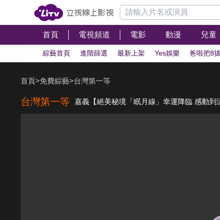
首頁
電視頻道
電影
動漫
兒童
綜藝首頁
進階篩選
最新上架
Yes娛樂
爸啦把8
首頁
>
免費綜藝
>
台灣第一等
台灣第一等
嘉義【絕美秘境「眠月線」幸運降臨 感動到流