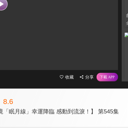
收藏
分享
8.6
「眠月線」幸運降臨 感動到流淚！】 第545集