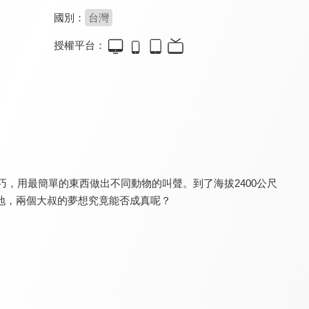
國別：
台灣
授權平台：
台灣之美系列(一)
台灣之美系列(二)
台灣百年老街系列
8.0
8.0
8.0
全 12 集
全 12 集
全 20 集
巧，用最簡單的東西做出不同動物的叫聲。到了海拔2400公尺
地，兩個大叔的夢想究竟能否成真呢？
城市的100個發現
台灣古道系列
世界第一等
8.0
8.0
8.8
全 10 集
全 8 集
更新至第 1154 集