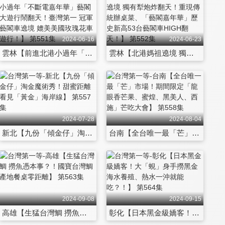
2024-06-16
2024-06-23
雲林【前進北港小過年「不斷電嘉年華」藝閣大遊行鬧翻天！臺灣第一 冠軍藝閣車遶境 媲美美國玫瑰花車遊行！】 第551集
雲林【北港媽祖遶境 獨有犁炮炸翻天！重現傳統辦桌菜、「藝閣嘉年華」歷史新高53台藝閣車HIGH翻天！】 第552集
2024-07-28
2024-08-04
新北【九份「傾金仔」淘金魔術秀！甜蜜距離 看見「黃金」海岸線】 第557集
台南【全台唯一最「芒」市場！期間限定「龍眼香芒果、蜜煌、黑美人、西施」芒吃大會】 第558集
2024-09-08
2024-09-15
高雄【生猛台灣鯛 撈魚憑本事？！國寶台灣鯛 產地餐桌零距離】 第563集
彰化【日本黑金級嬌客！大「蜆」身手撈黑金 海水養殖、熱水一沖就能吃？！】 第564集