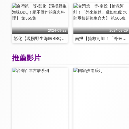
2024-09-22
2024-09-29
彰化【現撈野生海味BBQ！絕不做作的直火料理】 第565集
南投【搶救河蚌！「外來線鱧」猛如魚虎 水陸兩棲超強生命力】 第566集
推薦影片