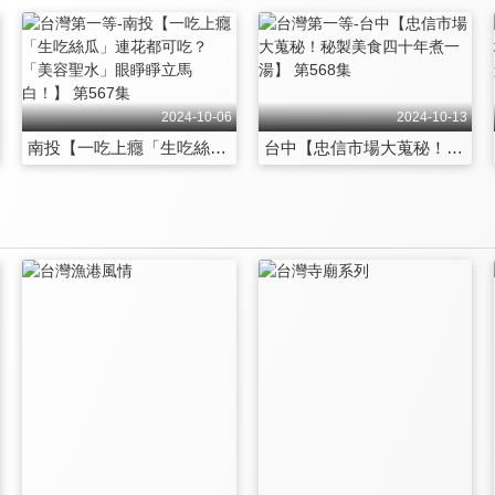
2024-10-06
2024-10-13
南投【一吃上癮「生吃絲瓜」連花都可吃？「美容聖水」眼睜睜立馬白！】 第567集
台中【忠信市場大蒐秘！秘製美食四十年煮一湯】 第568集