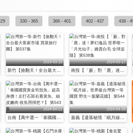
329
330 - 365
366 - 401
402 - 437
438 - 4
2024-03-10
2024-03-17
新竹【搶翻天！全台最大客家市場 買菜旅行團】 第537集
南投【「蕨」對「鹿」迷！夢幻逸品 世界唯一「月光仙子」嬌貴白毛 全球追隨】 第538集
2024-04-21
2024-04-28
台南【萬中選一「泰國國寶黃金筍殼魚」超高身價！左打石斑右賽黃魚、細皮嫩肉 收魚用掃把？】 第543集
嘉義【遺落秘境「眠月線」世界級台灣第一等國寶 野生一葉蘭花牆】 第544集