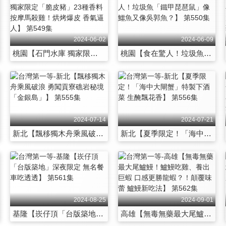
2024-06-02
2024-06-09
桃園【石門水庫 獨家限定「脆皮豬」23種香料 按摩馬殺雞！烘烤爆皮 香氣逼人】 第549集
桃園【食在驚人！垃圾魚「鐵甲琵琶鼠」像鱷魚又像吳郭魚？】 第550集
2024-07-14
2024-07-21
新北【飄移獨木舟乘風破浪 勇闖貢寮礁岩秘境「金銀島」】 第555集
新北【夏季限定！「海中大閘蟹」特製下酒菜 生醃飄花香】 第556集
2024-08-25
2024-09-01
基隆【崁仔頂「台版築地」深夜限定 無名餐車吃透透】 第561集
高雄【無毒無藥最大尾鱸鰻！鱸鰻吃雞、養出巨蝦 口感更勝龍蝦？！顛覆味蕾 鱸鰻新吃法】 第562集