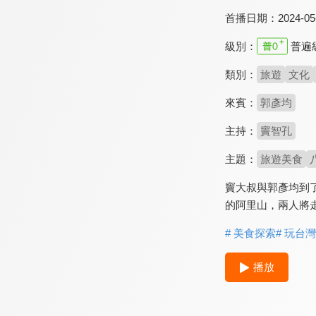
首播日期：
2024-05
級別：
普遍
類別：
旅遊
文化
來賓：
郭彥均
主持：
竇智孔
主題：
旅遊美食
竇大叔與郭彥均到了
的阿里山，兩人將
# 美食探索
# 玩台灣
播放