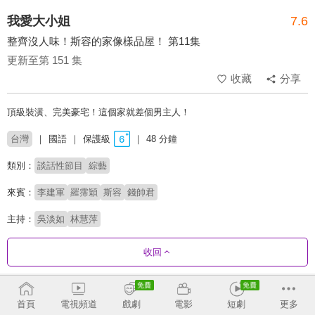
我愛大小姐
7.6
整齊沒人味！斯容的家像樣品屋！ 第11集
更新至第 151 集
收藏
分享
頂級裝潢、完美豪宅！這個家就差個男主人！
台灣
國語
保護級
48 分鐘
類別：
談話性節目
綜藝
來賓：
李建軍
羅霈穎
斯容
錢帥君
主持：
吳淡如
林慧萍
收回
劇集列表
反序
首頁
電視頻道
戲劇
電影
短劇
更多