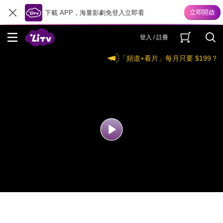
下載 APP，海量影劇免登入立即看
登入 / 註冊
「頻道+看片」每月只要 $199？