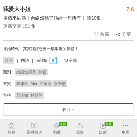
我愛大小姐
7.6
舉債來結婚！余皓然除了婚紗一無所有！ 第10集
更新至第 151 集
收藏
分享
裸婚時代！其實我好想要一場浪漫的婚禮！
台灣
國語
保護級
48 分鐘
類別：
談話性節目
綜藝
來賓：
李建軍
Mei
左永寧
余皓然
主持：
吳淡如
林慧萍
收回
劇集列表
反序
首頁
電視頻道
戲劇
電影
短劇
更多