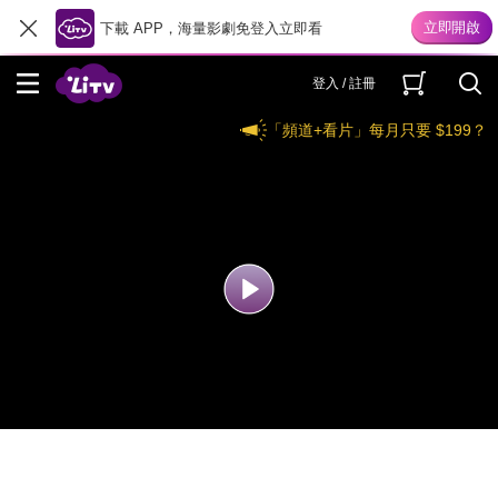
下載 APP，海量影劇免登入立即看
登入 / 註冊
「頻道+看片」每月只要 $199？