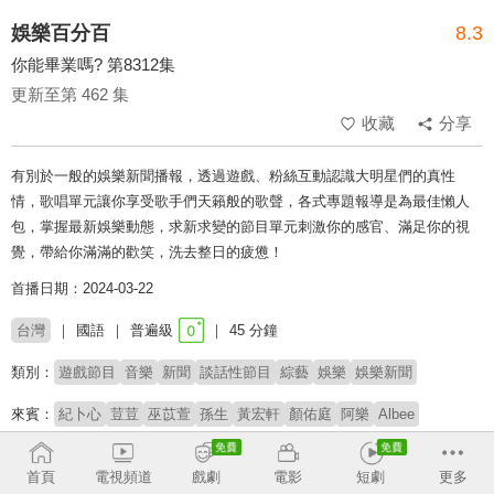
娛樂百分百
8.3
你能畢業嗎? 第8312集
更新至第 462 集
收藏
分享
有別於一般的娛樂新聞播報，透過遊戲、粉絲互動認識大明星們的真性
情，歌唱單元讓你享受歌手們天籟般的歌聲，各式專題報導是為最佳懶人
包，掌握最新娛樂動態，求新求變的節目單元刺激你的感官、滿足你的視
覺，帶給你滿滿的歡笑，洗去整日的疲憊！
首播日期：2024-03-22
台灣
國語
普遍級
45 分鐘
類別：
遊戲節目
音樂
新聞
談話性節目
綜藝
娛樂
娛樂新聞
來賓：
紀卜心
荳荳
巫苡萱
孫生
黃宏軒
顏佑庭
阿樂
Albee
主持：
黃偉晉
賴晏駒
首頁
電視頻道
戲劇
電影
短劇
更多