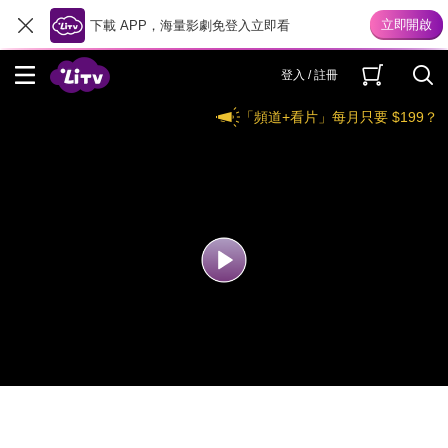
下載 APP，海量影劇免登入立即看
登入 / 註冊
「頻道+看片」每月只要 $199？