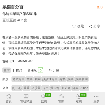
娛樂百分百
8.3
你能畢業嗎? 第8301集
更新至第 462 集
收藏
分享
有別於一般的娛樂新聞播報，透過遊戲、粉絲互動認識大明星們的真性
情，歌唱單元讓你享受歌手們天籟般的歌聲，各式專題報導是為最佳懶人
包，掌握最新娛樂動態，求新求變的節目單元刺激你的感官、滿足你的視
覺，帶給你滿滿的歡笑，洗去整日的疲憊！
首播日期：2024-03-07
台灣
國語
普遍級
45 分鐘
類別：
遊戲節目
音樂
新聞
談話性節目
綜藝
娛樂
娛樂新聞
來賓：
紀卜心
荳荳
巫苡萱
孫生
黃宏軒
顏佑庭
阿樂
Albee
主持：
黃偉晉
賴晏駒
首頁
電視頻道
戲劇
電影
短劇
更多