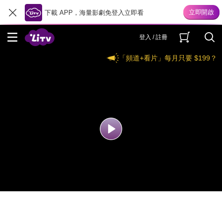
下載 APP，海量影劇免登入立即看
登入 / 註冊
「頻道+看片」每月只要 $199？