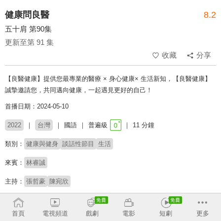
健康問良醫
8.2
五十肩 第90集
更新至第 91 集
收藏
分享
【良醫健康】提供您最專業的醫療 × 身心健康× 生活新知，【良醫健康】
誠摯邀請您，共同邁向健康，一起遇見更好的自己！
首播日期：2024-05-10
2022
台灣
國語
普遍級
11 分鐘
類別：
健康與健身
談話性節目
生活
來賓：
林睿誠
主持：
張哲豪
陳宛欣
收回
首頁
電視頻道
戲劇
電影
短劇
更多