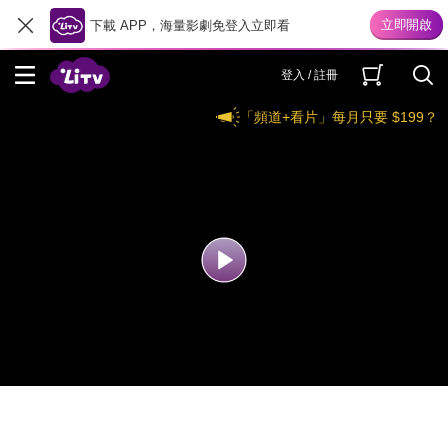
下載 APP，海量影劇免登入立即看
登入 / 註冊
「頻道+看片」每月只要 $199？