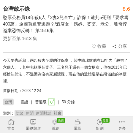
台灣啟示錄
8.6
憨厚公務員18年殺6人「2妻3兒全亡」詐保！遭判5死刑「要求籌
400萬」企圖買通警逃跑？/酒店女「媽媽、婆婆、老公」離奇猝
逝案恐怖反轉！ 第1516集
更新至第 1613 集
收藏
分享
今天要告訴您，兩起殺害至親的詐保案 ，其中陳瑞欽他在18年內「殺害了
六個人」，其中包括兩任妻子、三名兒子還有一個女朋友，他在2013年已
經槍決伏法，不過因為沒有家屬認屍，現在他的遺體還躺在殯儀館的冰櫃
裡。
首播日期：2023-12-24
台灣
國語
普遍級
50 分鐘
類別：
訪談
新聞
新聞雜誌
社會
主持：
洪培翔
首頁
電視頻道
戲劇
電影
短劇
更多