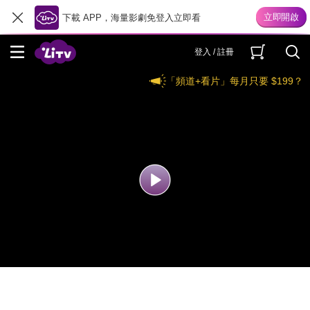
下載 APP，海量影劇免登入立即看
登入 / 註冊
「頻道+看片」每月只要 $199？