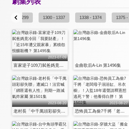
劇集列表
1257 - 1299
1300 - 1337
1338 - 1374
1375 -
2023-07-09
富家逆子109刀弑爸媽竟冷回「我要財產」！「近15年遭父親家暴」累積怨恨釀殺機？ 第1495集
金曲歌后A-Lin 第1496集
2023-08-20
2023-08-27
老村長「中千萬頭彩卻失聯」遭滅口！法官喊「綁匪還有人性」刑期一路減氣炸家屬 第1501集
恐怖員工為偷7千將「老闆母子溺浴缸、吊衣櫥」！入監18年還聲請釋憲想逃死？警：他養得白胖！ 第1502集