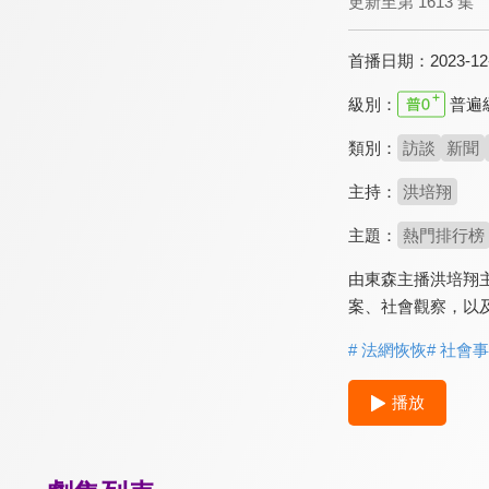
更新至第 1613 集
首播日期：
2023-12
級別：
普遍
類別：
訪談
新聞
主持：
洪培翔
主題：
熱門排行榜
由東森主播洪培翔
案、社會觀察，以
# 法網恢恢
# 社會
播放