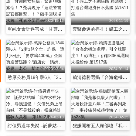
2023-11-12
2023-11-19
單純女會計遇害成「甘蔗園女焦屍」緊追狠嫌索命！？冤魂現身「連法警書記官都目擊」！？凶手回現場求饒「死者不要再來找我」 第1510集
棄醫參選的掙扎！礦工之子總統路 賴清德：打造台灣經濟日不落國 第1511集
2023-12-24
2024-01-14
憨厚公務員18年殺6人「2妻3兒全亡」詐保！遭判5死刑「要求籌400萬」企圖買通警逃跑？/酒店女「媽媽、婆婆、老公」離奇猝逝案恐怖反轉！ 第1516集
賴清德勝選揭「台海危機怎處理」引全球關注？！彭博社：仍有836萬選民未投給你 第1517集
2024-02-18
2024-02-25
討債男過年失蹤...託夢姑姑喊「我在水裡好冷」尋獲遺體 ！欠債兄弟上吊前喊「不是我殺的」揭麻將詐賭駭人真相... 第1522集
狠嫌開槍五人頭部嗆「我是報仇殺人的啦」！大屠殺計畫八年「二審再判死刑」事後痛哭喊很後悔？！ 第1523集