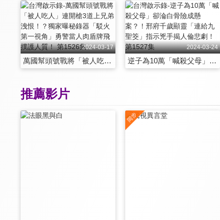
2024-03-17
2024-03-24
萬國幫頭號戰將「被人吃人」連開槍3道上兄弟洩恨！？獨家曝秘錄器「駁火第一視角」勇警當人肉盾牌飛撲護人質！ 第1526集
逆子為10萬「喊殺父母」卻淪白骨險成懸案？！邢府千歲顯靈「連給九聖筊」指示兇手揭人倫悲劇！ 第1527集
推薦影片