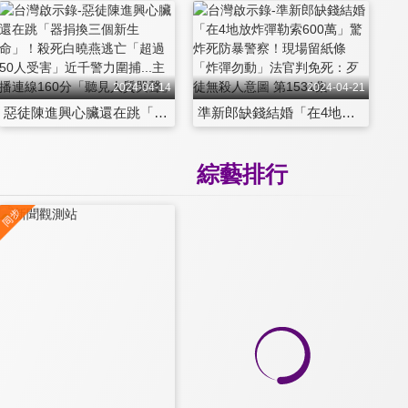
2024-04-14
2024-04-21
惡徒陳進興心臟還在跳「器捐換三個新生命」！殺死白曉燕逃亡「超過50人受害」近千警力圍捕...主播連線160分「聽見人質哭聲」機智問話破他心防？ 第1530集
準新郎缺錢結婚「在4地放炸彈勒索600萬」驚炸死防暴警察！現場留紙條「炸彈勿動」法官判免死：歹徒無殺人意圖 第1531集
綜藝排行