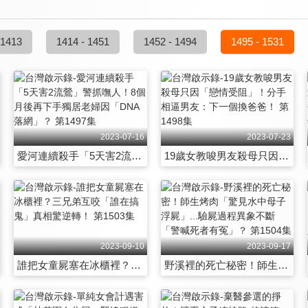
 1413
1414 - 1451
1452 - 1494
1495 - 1531
2023-07-16
2023-07-23
愛河連續殺手「5天害2流鶯」警抓嘸人！8個月後再下手獨居老婦因「DNA落網」？ 第1497集
19歲女教唆男友殺母只因「戀情受阻」！分手相逼男友：下一個換爸爸！ 第1498集
2023-09-10
2023-09-17
誰把女童屍塞在冰櫃裡？三兄弟互咬「誰在搞鬼」真相驚逆轉！ 第1503集
野溪裡的死亡秘密！師生烤肉「驚見水中母子浮屍」...驗屍過程異象不斷「警喊死者有冤」？ 第1504集