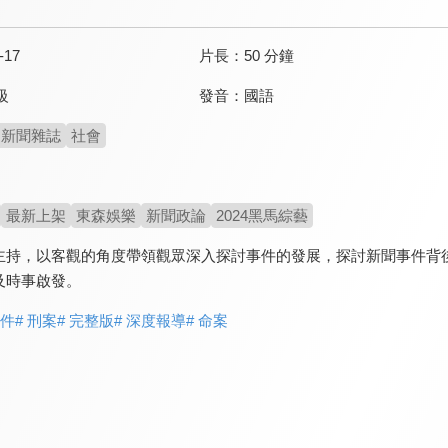
-17
片長：
50 分鐘
發音：
國語
級
新聞雜誌
社會
最新上架
東森娛樂
新聞政論
2024黑馬綜藝
主持，以客觀的角度帶領觀眾深入探討事件的發展，探討新聞事件背
及時事啟發。
事件
# 刑案
# 完整版
# 深度報導
# 命案