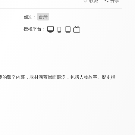
收藏
分享
國別：
台灣
授權平台：
台灣1001個故事
銀髮俱樂部•凱倫直播間
現在宅知道 噢他太酷了
8.7
8.1
8.2
更新至第 706 集
全 13 集
更新至第 6 集
後的艱辛內幕，取材涵蓋層面廣泛，包括人物故事、歷史檔
全體注意
月曜1起玩 上班去吃飯
木曜4超玩 下班去吃飯
8.1
9.0
9.0
更新至第 25 集
全 17 集
全 40 集