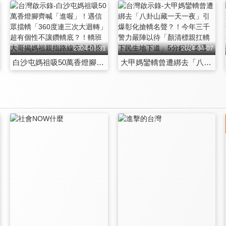
2024-03-31
2024-04-07
白沙屯媽祖吸50萬香燈腳齊喊「進喔」！遇信眾擋轎「360度連三次大迴轉」超有個性不讓鑽轎底？！轎班大哥揭媽祖親指路線來自轎桿神秘力量？ 第1528集
大甲媽鑾轎曾遭綁去「八卦山藏一天一夜」引爆彰化搶轎名聲？！今年三千警力嚴陣以待「顏清標親扛轎下民生地下道」5分鐘快速通過！ 第1529集