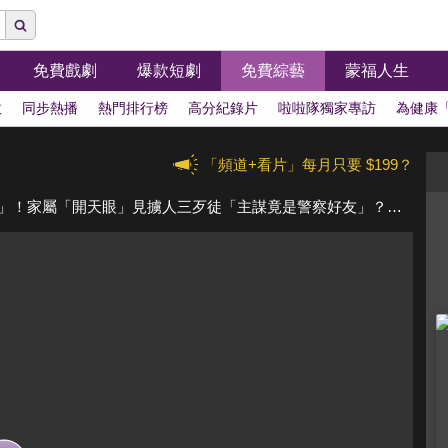
免費戲劇
爆款短劇
免費綜藝
蒙福人生
拔
同步熱播
熱門排行榜
高分紀錄片
啦啦隊獨家專訪
為健康
「頻道+看片」每月只要 $199？
雜貨店老闆擁上億遭綁走「監視器線路全被剪」！家屬「開天眼」見擄人三歹徒「主謀竟是警察好友」？！ 第1515集