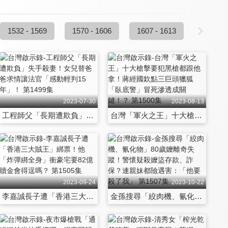
1532 - 1569
1570 - 1606
1607 - 1613
2023-07-30
2023-08-13
工程師父「長期遭欺負」失手殺妻！女兒替爸爸求情讓法官「感動輕判15年」！ 第1499集
台灣「軍火之王」十大槍擊要犯黑槍都跟他拿！蔣經國欽點三巨頭獵狐「臥底警」冒死滲透成關鍵！？ 第1500集
2023-09-24
2023-10-22
李嘉誠長子遭「香港三大賊王」綁票！他「炸彈綁全身」衝豪宅要82億贖金會得逞嗎？ 第1505集
金孫搜尋「絞肉機、氰化物」80歲嬤離奇失蹤！警懷疑殺嬤盜存款、詐保？連親妹都險遇害：「他要殺了我」 第1507集