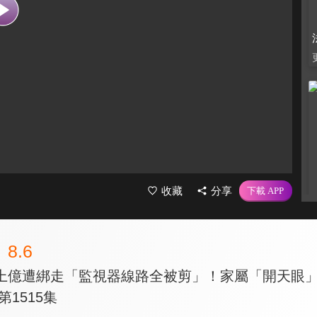
收藏
分享
8.6
上億遭綁走「監視器線路全被剪」！家屬「開天眼
第1515集