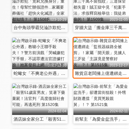
2023-10-29
2023-11-05
台中角頭學霸兒淪詐欺犯「竟弒兄換身分」重生！母幫忙辦假證件...家屬要葬儀社「趕快火化滅證」全家都知情？！ 第1508集
穿牆大盜「搬金庫三千萬不留指紋」三道保全都失靈！賊王獄中見「犯案手法」求假釋寫檢舉信：我徒弟偷的！ 第1509集
2023-12-10
2023-12-17
蛇蠍女「不爽老公外遇」教唆小王聯手殺夫！？警方前演戲「哭喊嫌犯下手狠」不認罪遭法官證據打臉！她案發前上網「搜溺水死亡証明」早有預謀？！ 第1514集
雜貨店老闆擁上億遭綁走「監視器線路全被剪」！家屬「開天眼」見擄人三歹徒「主謀竟是警察好友」？！ 第1515集
2024-02-04
2024-02-11
酒店妹全家分工「殺害51歲富男友」笑著下藥棄屍！法官判「高度復歸社會可能」再逃死刑 第1520集
前幫主「為愛金盆洗手」卻遭當街狙殺！外甥財路遭擋「竟買兇殺親舅」！？ 第1521集