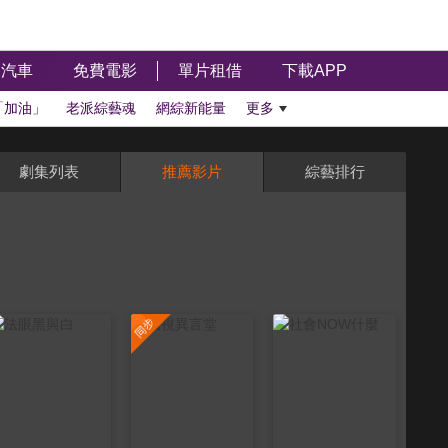
汽車
免費電影
單片租借
下載APP
「加油」
老派綜藝魂
網綜新能量
更多
劇集列表
推薦影片
綜藝排行