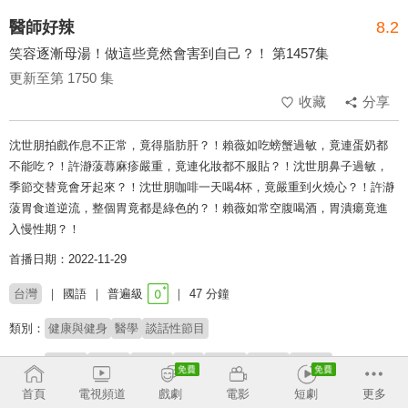
醫師好辣
8.2
笑容逐漸母湯！做這些竟然會害到自己？！ 第1457集
更新至第 1750 集
收藏
分享
沈世朋拍戲作息不正常，竟得脂肪肝？！賴薇如吃螃蟹過敏，竟連蛋奶都
不能吃？！許瀞蔆蕁麻疹嚴重，竟連化妝都不服貼？！沈世朋鼻子過敏，
季節交替竟會牙起來？！沈世朋咖啡一天喝4杯，竟嚴重到火燒心？！許瀞
蔆胃食道逆流，整個胃竟都是綠色的？！賴薇如常空腹喝酒，胃潰瘍竟進
入慢性期？！
首播日期：2022-11-29
台灣
國語
普遍級
47 分鐘
類別：
健康與健身
醫學
談話性節目
來賓：
賴薇如
沈世朋
許瀞蔆
賈蔚
張振榕
蔡詩力
吳昭寬
首頁
電視頻道
戲劇
電影
短劇
更多
主持：
徐乃麟
嚴立婷