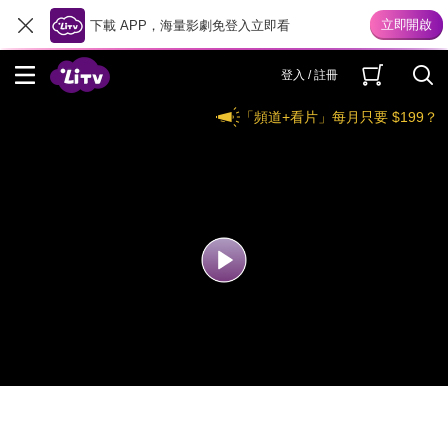
下載 APP，海量影劇免登入立即看
登入 / 註冊
「頻道+看片」每月只要 $199？