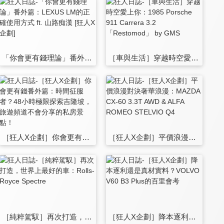
「你會更有錢理論」番外篇：LEXUS LM的正確使用方式 ft. 山路痴漢 [狂人X企劃]
［車與生活］穿越時空愛上你：1985 Porsche 911 Carrera 3.2 「Restomod」 by GMS
［狂人X企劃］你會更有錢番外篇：時間征服者？48小時極限探索吉隆坡，旅遊頻道不會分享的私房景點！
［狂人X企劃］平價浪漫對決奢華浪漫：MAZDA CX-60 3.3T AWD & ALFA ROMEO STELVIO Q4
［純粹駕馭］再次打造，世界上最好的車：Rolls-Royce Spectre
［狂人X企劃］降本逐利還是真材實料？VOLVO V60 B3 Plus的百里會考