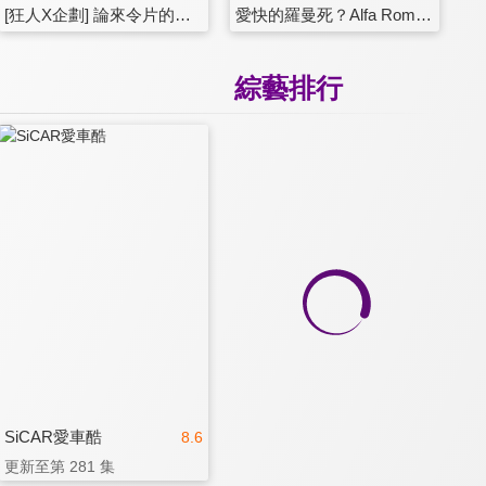
[狂人X企劃] 論來令片的重要性：環半島殘念之旅。JDM我回來了 Vol.4
愛快的羅曼死？Alfa Romeo Giulia GTAm
綜藝排行
SiCAR愛車酷
8.6
更新至第 281 集