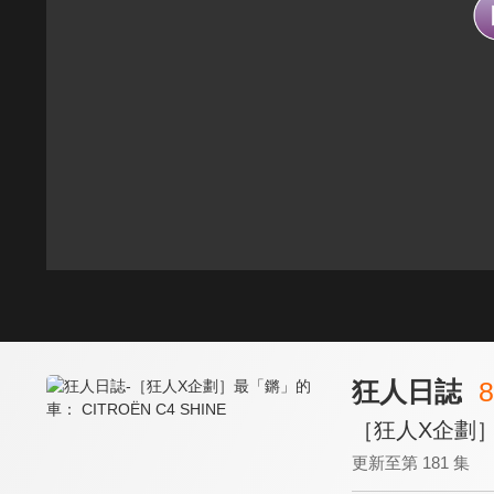
狂人日誌
8
［狂人X企劃］最
更新至第 181 集