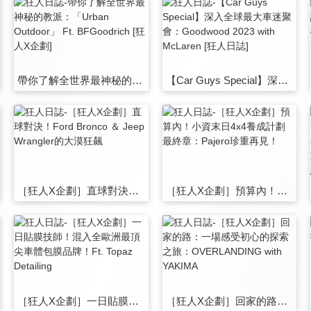
帶你了解全世界最神秘的教派：「Urban Outdoor」 Ft. BFGoodrich [狂人X企劃]
【Car Guys Special】深入全球最大車迷聚會：Goodwood 2023 with McLaren [狂人日誌]
［狂人X企劃］直球對決！Ford Bronco ＆ Jeep Wrangler的大漠狂飆
［狂人X企劃］預算內！小資末日4x4養成計劃 最終章：Pajero珍重再見！
［狂人X企劃］一日貼膜技師！混入全歐洲最頂尖車體包膜品牌！Ft. Topaz Detailing
［狂人X企劃］回家的路：一場感受初心的探索之旅：OVERLANDING with YAKIMA