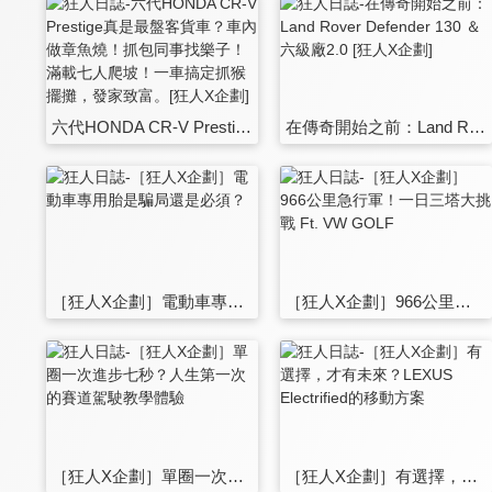
六代HONDA CR-V Prestige真是最盤客貨車？車內做章魚燒！抓包同事找樂子！滿載七人爬坡！一車搞定抓猴擺攤，發家致富。[狂人X企劃]
在傳奇開始之前：Land Rover Defender 130 ＆ 六級廠2.0 [狂人X企劃]
［狂人X企劃］電動車專用胎是騙局還是必須？
［狂人X企劃］966公里急行軍！一日三塔大挑戰 Ft. VW GOLF
［狂人X企劃］單圈一次進步七秒？人生第一次的賽道駕駛教學體驗
［狂人X企劃］有選擇，才有未來？LEXUS Electrified的移動方案