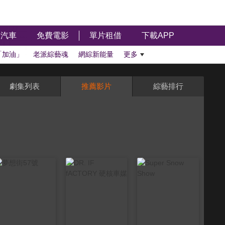
汽車
免費電影
單片租借
下載APP
「加油」
老派綜藝魂
網綜新能量
更多
劇集列表
推薦影片
綜藝排行