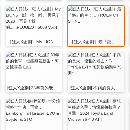
［狂人X企劃］My LIONS：斷、捨、離。 再見了2023！再見了我的......PEUGEOT 5008 Vol.4
［狂人X企劃］最「鏘」的車： CITROËN C4 SHINE
[狂人X企劃] 33年前的老車，也能宛若新生：阿公惦喜美 Ep.2
[狂人X企劃] 不羈的長大，優雅的老去：F-TYPE& E-TYPE與捷豹跑車75週年