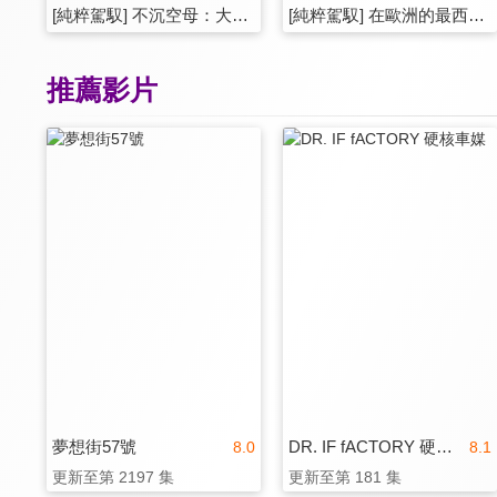
[純粹駕馭] 不沉空母：大改款PORSCHE Panamera西班牙試駕
[純粹駕馭] 在歐洲的最西邊，體會最新鮮的 2024 BMW X2 & iX2
推薦影片
夢想街57號
DR. IF fACTORY 硬核車媒
8.0
8.1
更新至第 2197 集
更新至第 181 集