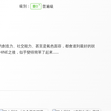
級別：
普遍級
夢想街57號 預約你的夢想
CARLINK鏈車網
Auto-Online 汽車線上情報誌
8.4
7.9
8.0
更新至第 1660 集
更新至第 107 集
更新至第 233 集
的創造力、社交能力、甚至是氣色面容，都會達到最好的狀
NE之後，似乎變得簡單了起來......
玩車大麥克
大新聞大爆卦
夢想街57號 全能事務所
7.8
8.0
8.0
更新至第 96 集
更新至第 1303 集
更新至第 334 集