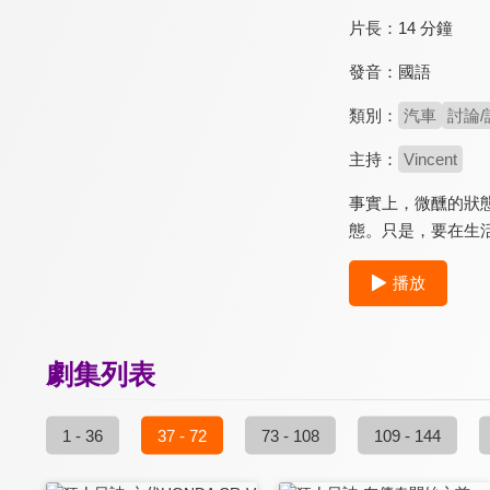
片長：
14 分鐘
發音：
國語
類別：
汽車
討論/
主持：
Vincent
事實上，微醺的狀
態。只是，要在生活中
播放
劇集列表
1 - 36
37 - 72
73 - 108
109 - 144