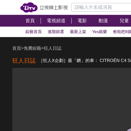
首頁
電視頻道
電影
動漫
兒童
綜藝首頁
進階篩選
最新上架
Yes娛樂
爸啦把8
首頁
>
免費綜藝
>
狂人日誌
狂人日誌
［狂人X企劃］最「鏘」的車： CITROËN C4 S