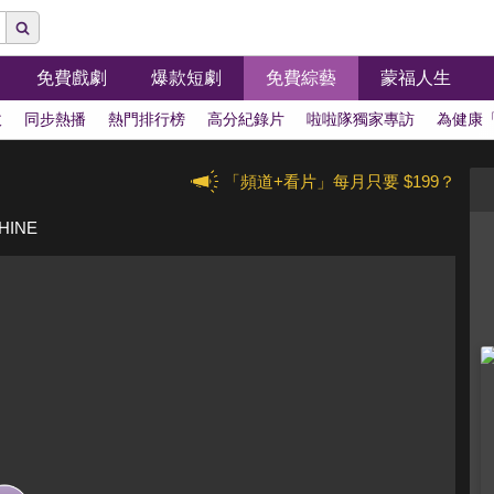
免費戲劇
爆款短劇
免費綜藝
蒙福人生
拔
同步熱播
熱門排行榜
高分紀錄片
啦啦隊獨家專訪
為健康
「頻道+看片」每月只要 $199？
HINE