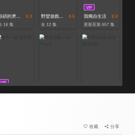
殷碩的濟州好拾光
野蠻遊戲：We Play
我獨自生活
8.3
8.5
8.8
全 16 集
全 12 集
更新至第 657 集
兩天一夜 第四季
野蠻遊戲：We Play 2
月曜1起玩 泱泱健身日記
8.1
8.5
8.2
全 191 集
全 12 集
全 12 集
收藏
分享