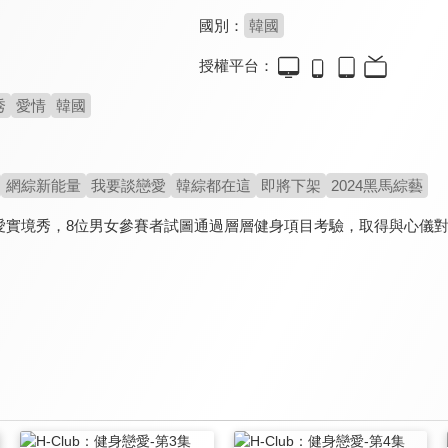
國別：
韓國
授權平台：
秀
愛情
韓國
網綜新能量
我要談戀愛
韓綜都在這
即將下架
2024黑馬綜藝
愛實境秀，8位男女參賽者試圖通過層層健身項目考驗，取得與心儀