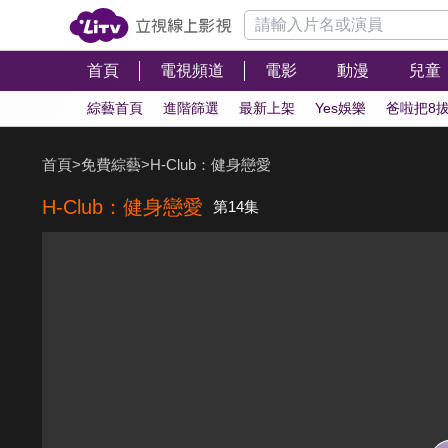
首頁
電視頻道
電影
動漫
兒童
綜藝首頁
進階篩選
最新上架
Yes娛樂
爸啦把8
首頁
>
免費綜藝
>
H-Club：健身戀愛
H-Club：健身戀愛
第14集