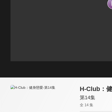
H-Club
第14集
全 14 集