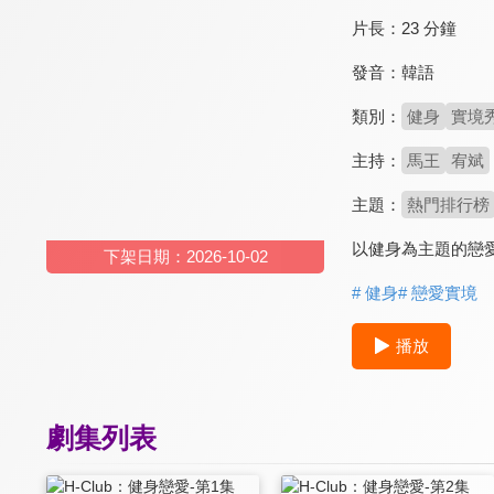
片長：
23 分鐘
發音：
韓語
類別：
健身
實境
主持：
馬王
宥斌
主題：
熱門排行榜
以健身為主題的戀
下架日期：2026-10-02
# 健身
# 戀愛實境
播放
劇集列表