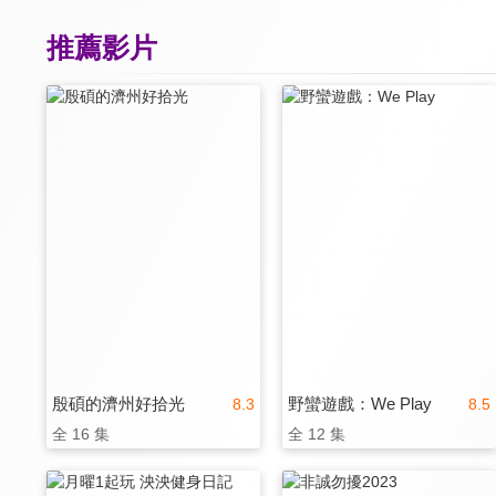
推薦影片
殷碩的濟州好拾光
野蠻遊戲：We Play
8.3
8.5
全 16 集
全 12 集