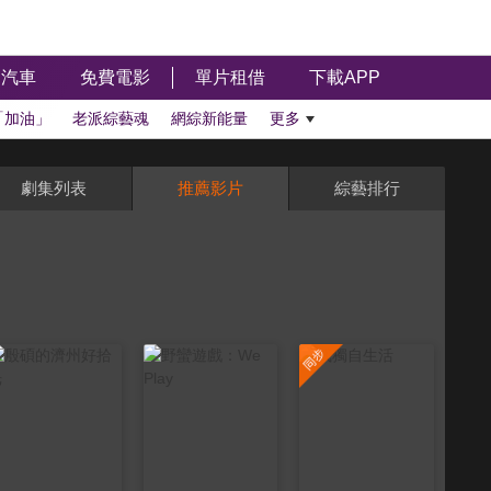
汽車
免費電影
單片租借
下載APP
「加油」
老派綜藝魂
網綜新能量
更多
劇集列表
推薦影片
綜藝排行