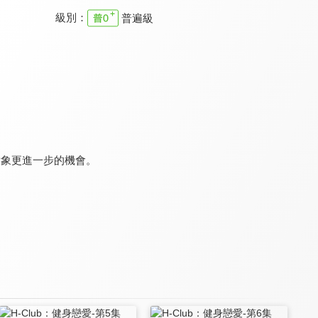
級別：
普遍級
非誠勿擾2023
戀戀不忘的我們
有秘密的我們2
8.6
8.4
8.6
全 36 集
全 14 集
全 16 集
對象更進一步的機會。
效定與洧彬的甜蜜小屋
Co-Living同居時代
Co-Living同居時代(夏季篇)
8.2
8.1
8.1
全 48 集
全 9 集
全 15 集