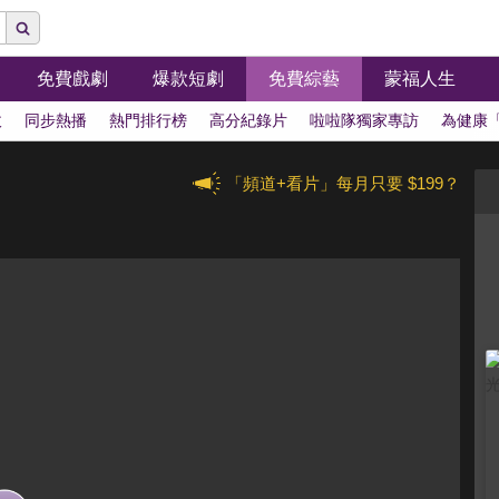
免費戲劇
爆款短劇
免費綜藝
蒙福人生
拔
同步熱播
熱門排行榜
高分紀錄片
啦啦隊獨家專訪
為健康
「頻道+看片」每月只要 $199？