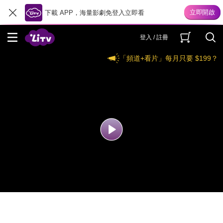
下載 APP，海量影劇免登入立即看
登入 / 註冊
「頻道+看片」每月只要 $199？