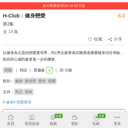
影片即將於2026-10-02下架
H-Club：健身戀愛
8.0
第2集
全 14 集
收藏
分享
以健身為主題的戀愛實境秀，8位男女參賽者試圖通過層層健身項目考驗，
取得與心儀對象更進一步的機會。
韓國
韓語
普遍級
26 分鐘
類別：
健身
實境秀
愛情
韓國
主持：
馬王
宥斌
# 健身
# 戀愛實境
收回
首頁
電視頻道
戲劇
電影
短劇
更多