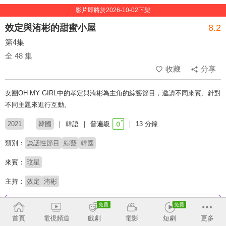
影片即將於2026-10-02下架
效定與洧彬的甜蜜小屋
8.2
第4集
全 48 集
收藏
分享
女團OH MY GIRL中的孝定與洧彬為主角的綜藝節目，邀請不同來賓、針對
不同主題來進行互動。
2021
韓國
韓語
普遍級
13 分鐘
類別：
談話性節目
綜藝
韓國
來賓：
玟星
主持：
效定
洧彬
收回
首頁
電視頻道
戲劇
電影
短劇
更多