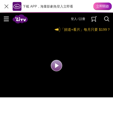
下載 APP，海量影劇免登入立即看
登入 / 註冊
「頻道+看片」每月只要 $199？