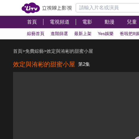
首頁
電視頻道
電影
動漫
兒童
綜藝首頁
進階篩選
最新上架
Yes娛樂
爸啦把8
首頁
>
免費綜藝
>
效定與洧彬的甜蜜小屋
效定與洧彬的甜蜜小屋
第2集