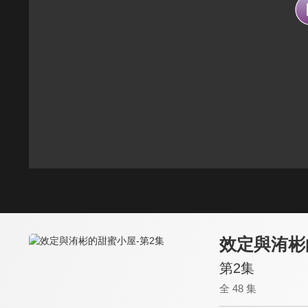
效定與洧彬
第2集
全 48 集