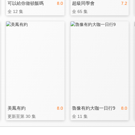
可以給你做頓飯嗎
超級同學會
8.0
7.2
全 12 集
全 65 集
美鳳有約
魯豫有約大咖一日行9
8.0
8.0
更新至第 30 集
全 11 集