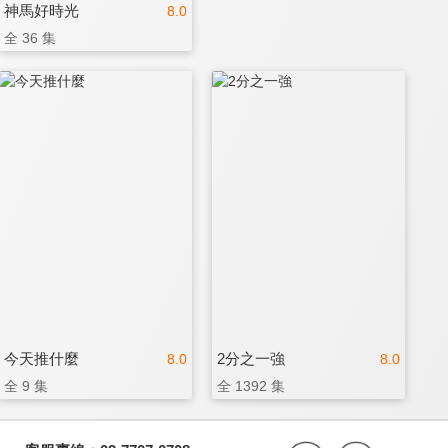
神馬好時光
8.0
全 36 集
今天推什麼
2分之一強
8.0
8.0
全 9 集
全 1392 集