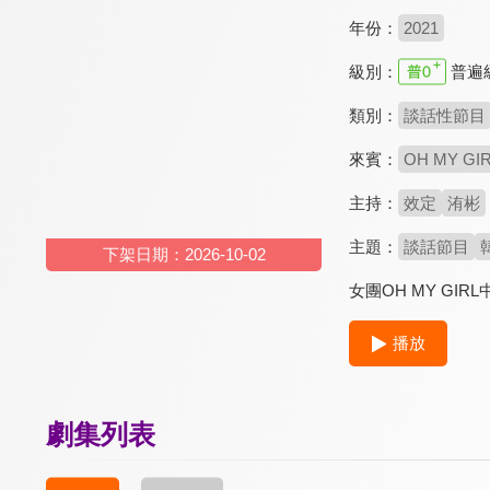
年份：
2021
級別：
普遍
類別：
談話性節目
來賓：
OH MY GI
主持：
效定
洧彬
主題：
談話節目
下架日期：2026-10-02
女團OH MY G
播放
劇集列表