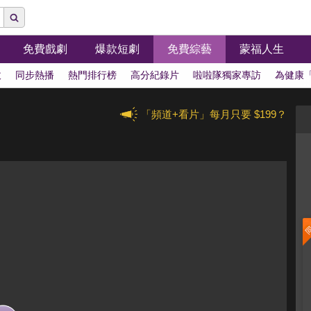
免費戲劇
爆款短劇
免費綜藝
蒙福人生
拔
同步熱播
熱門排行榜
高分紀錄片
啦啦隊獨家專訪
為健康
「頻道+看片」每月只要 $199？