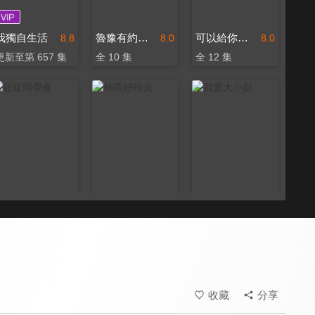
我獨自生活
魯豫有約大咖一日行8
可以給你做頓飯嗎
8.8
8.0
8.0
更新至第 657 集
全 10 集
全 12 集
超級同學會
神馬好時光
我愛大小姐
7.2
8.0
8.0
全 65 集
全 36 集
更新至第 151 集
收藏
分享