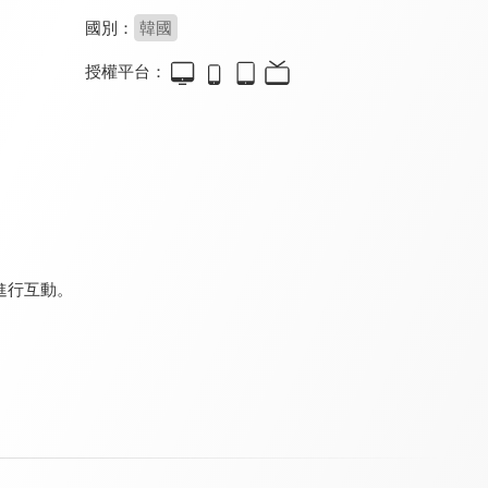
國別：
韓國
授權平台：
大小姐進化論
美鳳有約
魯豫有約大咖一日行9
8.0
8.0
8.0
全 65 集
更新至第 30 集
全 11 集
進行互動。
今天推什麼
2分之一強
今夜造口夜
8.0
8.0
8.0
全 9 集
全 1392 集
全 13 集