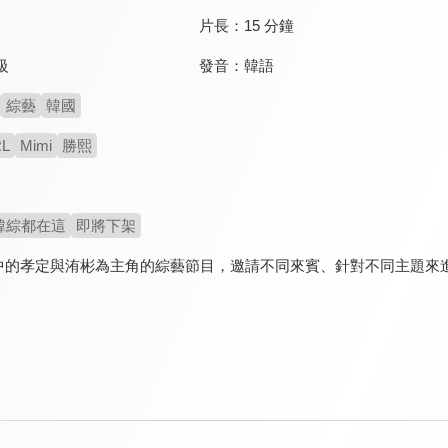
片長：
15 分鐘
發音：
韓語
級
綜藝
韓國
RL
Mimi
勝熙
韓綜都在這
即將下架
IRL中的孝定與洧彬為主角的綜藝節目，邀請不同來賓、針對不同主題來