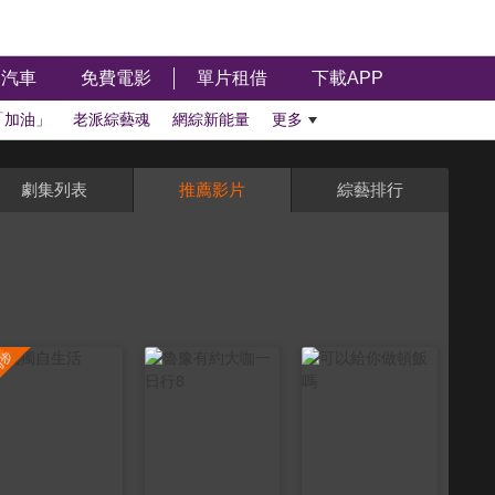
汽車
免費電影
單片租借
下載APP
「加油」
老派綜藝魂
網綜新能量
更多
劇集列表
推薦影片
綜藝排行