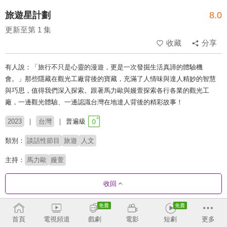
旅遊星計劃
8.0
更新至第 1 集
收藏
分享
有人說：「旅行不只是心靈的漫遊，更是一次發掘生活真諦的體驗機
會。」那些隱藏在觀光工廠背後的寶藏，充滿了人情味與達人精妙的智慧
與巧思，值得我們深入探索。跟著馬力歐與嫚萱探索各行各業的觀光工
廠，一邊觀光體驗、一邊認識台灣在地達人背後的精彩故事！
2023
台灣
普遍級
類別：
談話性節目
旅遊
人文
主持：
馬力歐
嫚萱
收回
劇集列表
反序
首頁
電視頻道
戲劇
電影
短劇
更多