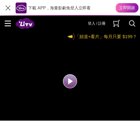
下載 APP，海量影劇免登入立即看
登入 / 註冊
「頻道+看片」每月只要 $199？