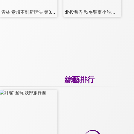
雲林 意想不到新玩法 第89集
北投巷弄 秋冬豐富小旅行 第90集
綜藝排行