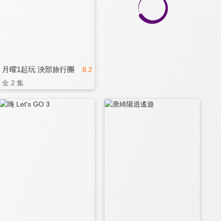
月曜1起玩 泱部旅行團
8.2
全 2 集