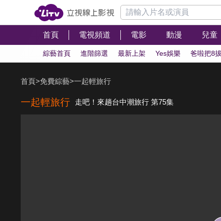
首頁
電視頻道
電影
動漫
兒童
綜藝首頁
進階篩選
最新上架
Yes娛樂
爸啦把8
首頁
>
免費綜藝
>
一起輕旅行
一起輕旅行
走吧！來趟台中潮旅行 第75集