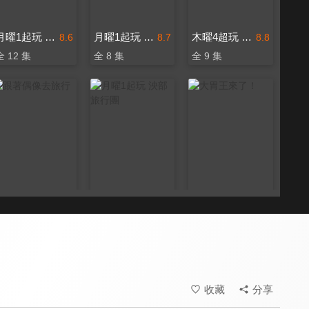
月曜1起玩 阿公逼露葛
月曜1起玩 野人Vlog
木曜4超玩 週刊少年
8.6
8.7
8.8
全 12 集
全 8 集
全 9 集
跟著偶像去旅行
月曜1起玩 泱部旅行團
大胃王來了！
8.0
8.2
8.5
全 13 集
全 2 集
全 20 集
收藏
分享