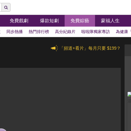
免費戲劇
爆款短劇
免費綜藝
蒙福人生
拔
同步熱播
熱門排行榜
高分紀錄片
啦啦隊獨家專訪
為健康
「頻道+看片」每月只要 $199？