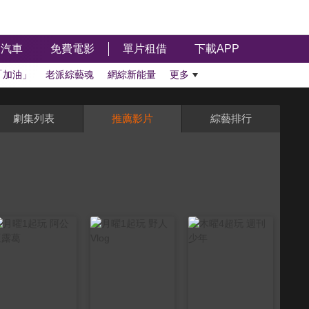
汽車
免費電影
單片租借
下載APP
「加油」
老派綜藝魂
網綜新能量
更多
劇集列表
推薦影片
綜藝排行