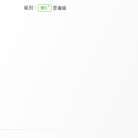
級別：
普遍級
大胃王來了！S2
王子的移動城堡3
嗨 Let's GO 2
8.5
7.6
8.0
全 20 集
全 13 集
全 13 集
嗨 Let's GO 3
唐綺陽逍遙遊
溢遊未盡2
8.0
7.7
8.4
全 13 集
全 13 集
全 14 集