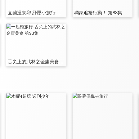
宜蘭溫泉鄉 紓壓小旅行 第87集
獨家追蟹行動！ 第88集
舌尖上的武林之金庸美食 第93集