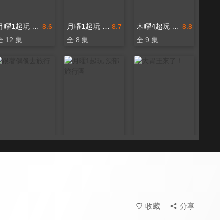
月曜1起玩 阿公逼露葛
月曜1起玩 野人Vlog
木曜4超玩 週刊少年
8.6
8.7
8.8
全 12 集
全 8 集
全 9 集
跟著偶像去旅行
月曜1起玩 泱部旅行團
大胃王來了！
8.0
8.2
8.5
全 13 集
全 2 集
全 20 集
收藏
分享