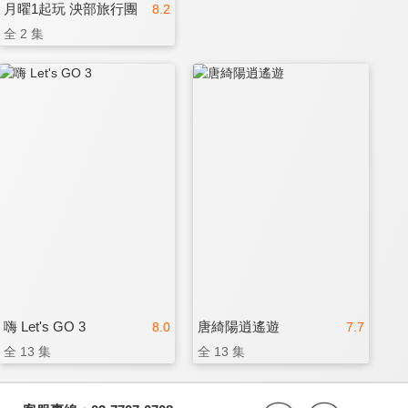
月曜1起玩 泱部旅行團
8.2
全 2 集
嗨 Let's GO 3
唐綺陽逍遙遊
8.0
7.7
全 13 集
全 13 集