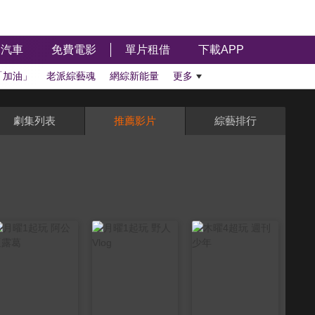
汽車
免費電影
單片租借
下載APP
「加油」
老派綜藝魂
網綜新能量
更多
劇集列表
推薦影片
綜藝排行