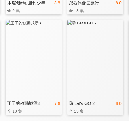
木曜4超玩 週刊少年
跟著偶像去旅行
8.8
8.0
全 9 集
全 13 集
王子的移動城堡3
嗨 Let's GO 2
7.6
8.0
全 13 集
全 13 集