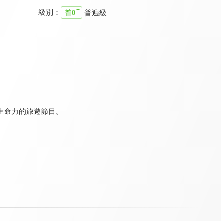
級別：
普遍級
大胃王來了！S2
王子的移動城堡3
嗨 Let's GO 2
8.5
7.6
8.0
全 20 集
全 13 集
全 13 集
生命力的旅遊節目。
嗨 Let's GO 3
唐綺陽逍遙遊
溢遊未盡2
8.0
7.7
8.4
全 13 集
全 13 集
全 14 集