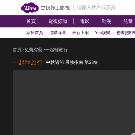
首頁
電視頻道
電影
動漫
兒童
綜藝首頁
進階篩選
最新上架
Yes娛樂
爸啦把8
首頁
>
免費綜藝
>
一起輕旅行
一起輕旅行
中秋過節 最強指南 第33集