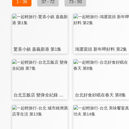
1 - 36
37 - 72
73 - 93
驚喜小鎮 嘉義新港 第1集
鴻運當頭 新年呷好料 第2集
台北五飯店 變身全紀錄 第7集
台北好食好眠在春天 第8集