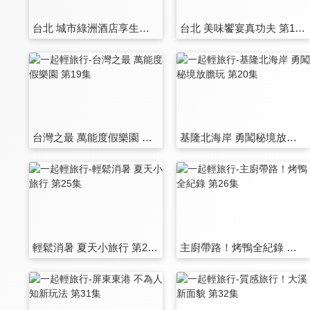
台北 城市綠洲酒店享生活 第13集
台北 美味饗宴真功夫 第14集
台灣之最 萬能度假樂園 第19集
基隆北海岸 勇闖秘境放膽玩 第20集
輕鬆消暑 夏天小旅行 第25集
主廚帶路！烤鴨全紀錄 第26集