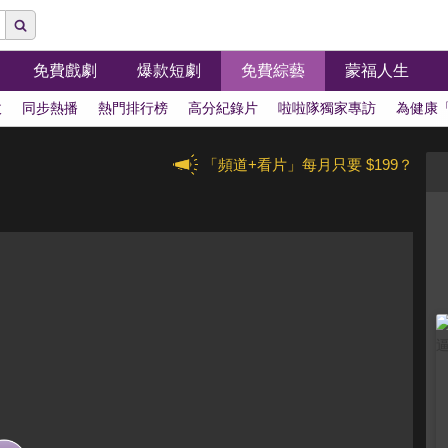
免費戲劇
爆款短劇
免費綜藝
蒙福人生
拔
同步熱播
熱門排行榜
高分紀錄片
啦啦隊獨家專訪
為健康
「頻道+看片」每月只要 $199？